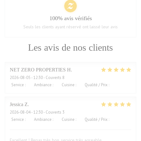
100% avis vérifiés
Seuls les clients ayant réservé ont laissé leur avis
Les avis de nos clients
NET ZERO PROPERTIES
H
2026-08-05
- 12:30 - Couverts 8
Service
:
5
/5
Ambiance
:
5
/5
Cuisine
:
5
/5
Qualité / Prix
:
5
/5
Jessica
Z
2026-08-04
- 12:30 - Couverts 3
Service
:
5
/5
Ambiance
:
5
/5
Cuisine
:
5
/5
Qualité / Prix
:
4
/5
Excellent ! Repas très bon, service très agreable