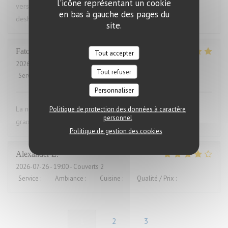
l'icône représentant un cookie
versaut. Ich war vorher schon mal dort und auch enttäuscht,
en bas à gauche des pages du
deshalb nie wieder
site.
Fatou
K
Tout accepter
2026-07-23
- 20:00 - Couverts 16
Tout refuser
Service
:
5
/5
Ambiance
:
5
/5
Cuisine
:
5
/5
Qualité / Prix
:
5
/5
Personnaliser
La nourriture était excises mes convives se sont régalés. Un
Politique de protection des données à caractère
personnel
grand merci pour le service également.
Politique de gestion des cookies
Alexander
L
2026-07-26
- 19:00 - Couverts 2
Service
:
5
/5
Ambiance
:
4
/5
Cuisine
:
4
/5
Qualité / Prix
:
5
/5
1
2
3