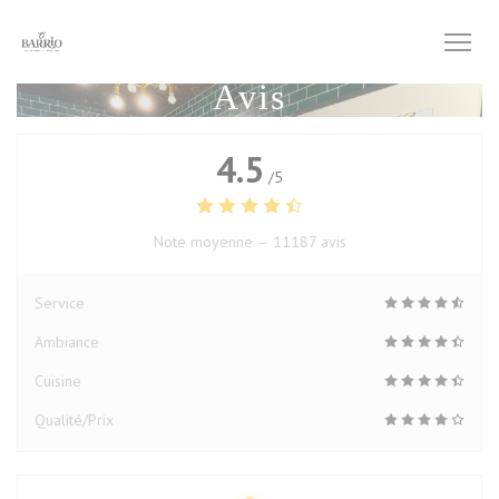
Personnalisation de vos choix en matière de cookies
Avis
4.5
/5
Note moyenne —
11187 avis
Service
Ambiance
Cuisine
Qualité/Prix