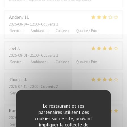
Andrew
H
2026-08-04
- 12:00 - Couverts 2
Service
:
4
/5
Ambiance
:
3
/5
Cuisine
:
2
/5
Qualité / Prix
:
1
/5
Joël
J
2026-08-01
- 21:00 - Couverts 2
Service
:
4
/5
Ambiance
:
5
/5
Cuisine
:
5
/5
Qualité / Prix
:
2
/5
Thomas
J
2026-07-31
- 20:00 - Couverts 2
Service
:
4
/5
Ambiance
:
4
/5
Cuisine
:
4
/5
Qualité / Prix
:
3
/5
Le restaurant et ses
Rachel
W
partenaires utilisent des
cookies sur ce site, pouvant
2026-07-27
- 18:15 - Couverts 2
impliquer la collecte de
Service
:
5
/5
Ambiance
:
4
/5
Cuisine
:
5
/5
Qualité / Prix
:
4
/5