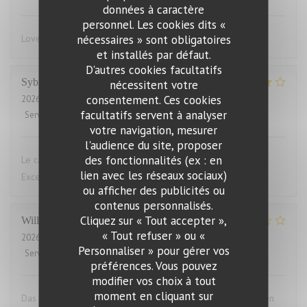
données à caractère
personnel. Les cookies dits «
nécessaires » sont obligatoires
Lovely food, friendly and efficient service
et installés par défaut.
D'autres cookies facultatifs
Sybille
L
nécessitent votre
consentement. Ces cookies
2026-07-29
- 19:00 - Couverts 10
facultatifs servent à analyser
Service
:
4
/5
Ambiance
:
4
/5
Cuisine
:
5
/5
Qualité / Prix
:
4
/5
votre navigation, mesurer
l'audience du site, proposer
des fonctionnalités (ex : en
Le cadre du restaurant est très bien. La qualité des plats.
lien avec les réseaux sociaux)
Excellent.Le service aimable
ou afficher des publicités ou
contenus personnalisés.
Cliquez sur « Tout accepter »,
Willems
M
« Tout refuser » ou «
2026-07-28
- 19:00 - Couverts 2
Personnaliser » pour gérer vos
Service
:
4
/5
Ambiance
:
3
/5
Cuisine
:
1
/5
Qualité / Prix
:
1
/5
préférences. Vous pouvez
modifier vos choix à tout
moment en cliquant sur
Das Essen war aufgewärmt und hat uns das ganze Vergnügen