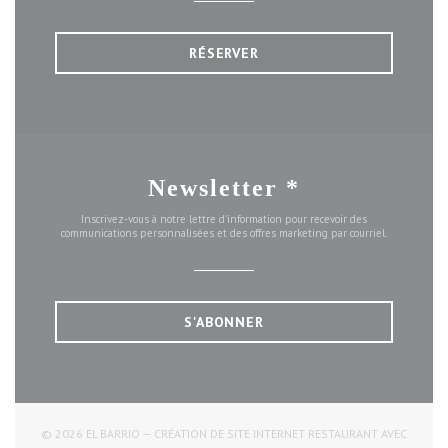
RÉSERVER
Newsletter
*
Inscrivez-vous à notre lettre d'information pour recevoir des
communications personnalisées et des offres marketing par courriel.
S'ABONNER
© 2026 EL BARRIO — CRÉATION DE SITE INTERNET RESTAURANT AVEC