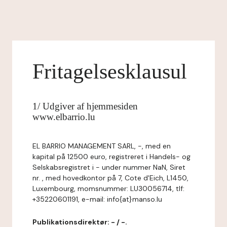
Fritagelsesklausul
1/ Udgiver af hjemmesiden
www.elbarrio.lu
EL BARRIO MANAGEMENT SARL, -, med en
kapital på 12500 euro, registreret i Handels- og
Selskabsregistret i - under nummer NaN, Siret
nr. , med hovedkontor på 7, Cote d'Eich, L1450,
Luxembourg, momsnummer: LU30056714, tlf:
+35220601191, e-mail: info{at}manso.lu
Publikationsdirektør: - / -.