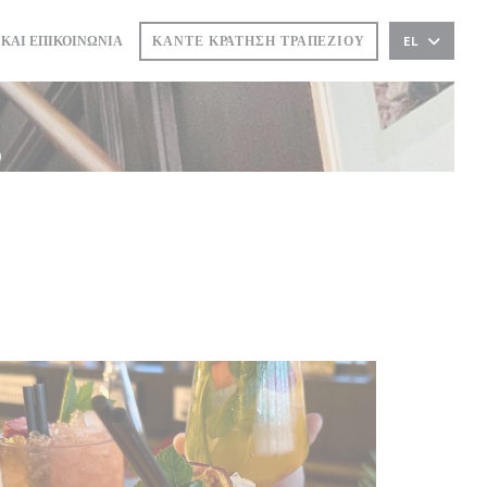
Ο))
 ΣΕ ΝΈΟ ΠΑΡΆΘΥΡΟ))
ΚΆΝΤΕ ΚΡΆΤΗΣΗ ΤΡΑΠΕΖΙΟΎ
 ΚΑΙ ΕΠΙΚΟΙΝΩΝΊΑ
EL
ς