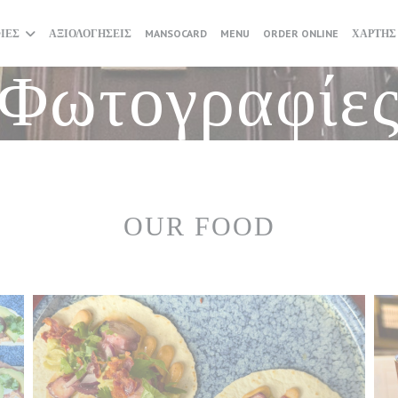
((ΑΝΟΊΓΕΙ ΣΕ ΝΈΟ ΠΑΡΆΘΥΡ
((ΑΝΟΊΓΕΙ
ΊΕΣ
ΑΞΙΟΛΟΓΉΣΕΙΣ
MANSOCARD
MENU
ORDER ONLINE
ΧΆΡΤΗΣ
Φωτογραφίε
OUR FOOD