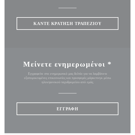
ΚΆΝΤΕ ΚΡΆΤΗΣΗ ΤΡΑΠΕΖΙΟΎ
Μείνετε ενημερωμένοι
*
Εγγραφείτε στο ενημερωτικό μας δελτίο για να λαμβάνετε
εξατομικευμένες επικοινωνίες και προσφορές μάρκετινγκ μέσω
ηλεκτρονικού ταχυδρομείου από εμάς.
ΕΓΓΡΑΦΉ