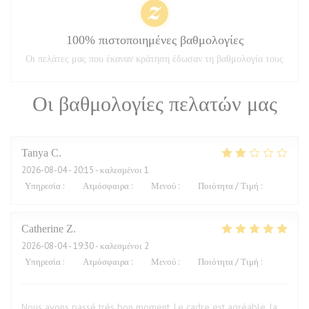
100% πιστοποιημένες βαθμολογίες
Οι πελάτες μας που έκαναν κράτηση έδωσαν τη βαθμολογία τους
Οι βαθμολογίες πελατών μας
Tanya
C
2026-08-04
- 20:15 - καλεσμένοι 1
Υπηρεσία
:
1
/5
Ατμόσφαιρα
:
2
/5
Μενού
:
2
/5
Ποιότητα / Τιμή
:
2
/5
Catherine
Z
2026-08-04
- 19:30 - καλεσμένοι 2
Υπηρεσία
:
5
/5
Ατμόσφαιρα
:
5
/5
Μενού
:
5
/5
Ποιότητα / Τιμή
:
5
/5
Nous avons passé très bon moment. Le cadre est agréable, la