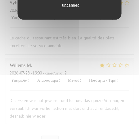
Sybille
L
undefined
2026-07-29
- 19:00 - καλεσμένοι 10
Υπηρεσία
:
4
/5
Ατμόσφαιρα
:
4
/5
Μενού
:
5
/5
Ποιότητα / Τιμή
:
4
/5
Le cadre du restaurant est très bien. La qualité des plats.
Excellent.Le service aimable
Willems
M
2026-07-28
- 19:00 - καλεσμένοι 2
Υπηρεσία
:
4
/5
Ατμόσφαιρα
:
3
/5
Μενού
:
1
/5
Ποιότητα / Τιμή
:
1
/5
Das Essen war aufgewärmt und hat uns das ganze Vergnügen
versaut. Ich war vorher schon mal dort und auch enttäuscht,
deshalb nie wieder