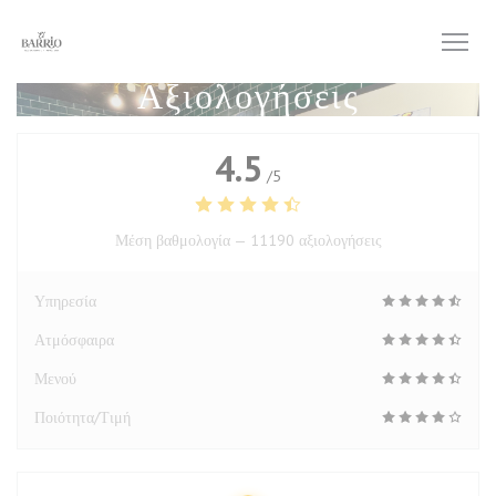
Πίνακας διαχείρισης "Μπισκότων" (Cookies)
Αξιολογήσεις
4.5
/5
Μέση βαθμολογία —
11190 αξιολογήσεις
Υπηρεσία
Ατμόσφαιρα
Μενού
Ποιότητα/Τιμή