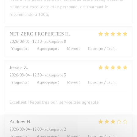
cuisine est excellente et le personnel est charmant Je
recommande à 100%
NET ZERO PROPERTIES
H
2026-08-05
- 12:30 - καλεσμένοι 8
Υπηρεσία
:
5
/5
Ατμόσφαιρα
:
5
/5
Μενού
:
5
/5
Ποιότητα / Τιμή
:
5
/5
Jessica
Z
2026-08-04
- 12:30 - καλεσμένοι 3
Υπηρεσία
:
5
/5
Ατμόσφαιρα
:
5
/5
Μενού
:
5
/5
Ποιότητα / Τιμή
:
4
/5
Excellent ! Repas très bon, service très agreable
Andrew
H
2026-08-04
- 12:00 - καλεσμένοι 2
Υπηρεσία
:
4
/5
Ατμόσφαιρα
:
3
/5
Μενού
:
2
/5
Ποιότητα / Τιμή
:
1
/5