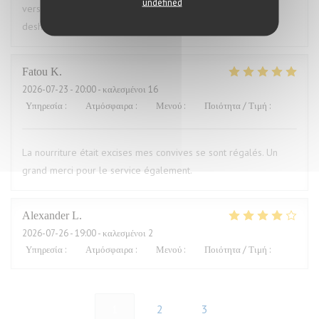
undefined
versaut. Ich war vorher schon mal dort und auch enttäuscht,
deshalb nie wieder
Fatou
K
2026-07-23
- 20:00 - καλεσμένοι 16
Υπηρεσία
:
5
/5
Ατμόσφαιρα
:
5
/5
Μενού
:
5
/5
Ποιότητα / Τιμή
:
5
/5
La nourriture était excises mes convives se sont régalés. Un
grand merci pour le service également.
Alexander
L
2026-07-26
- 19:00 - καλεσμένοι 2
Υπηρεσία
:
5
/5
Ατμόσφαιρα
:
4
/5
Μενού
:
4
/5
Ποιότητα / Τιμή
:
5
/5
1
2
3