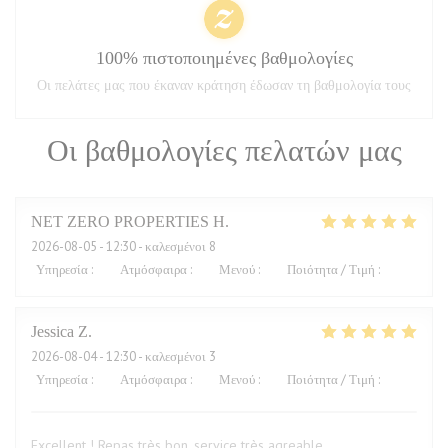
100% πιστοποιημένες βαθμολογίες
Οι πελάτες μας που έκαναν κράτηση έδωσαν τη βαθμολογία τους
Οι βαθμολογίες πελατών μας
NET ZERO PROPERTIES
H
2026-08-05
- 12:30 - καλεσμένοι 8
Υπηρεσία
:
5
/5
Ατμόσφαιρα
:
5
/5
Μενού
:
5
/5
Ποιότητα / Τιμή
:
5
/5
Jessica
Z
2026-08-04
- 12:30 - καλεσμένοι 3
Υπηρεσία
:
5
/5
Ατμόσφαιρα
:
5
/5
Μενού
:
5
/5
Ποιότητα / Τιμή
:
4
/5
Excellent ! Repas très bon, service très agreable