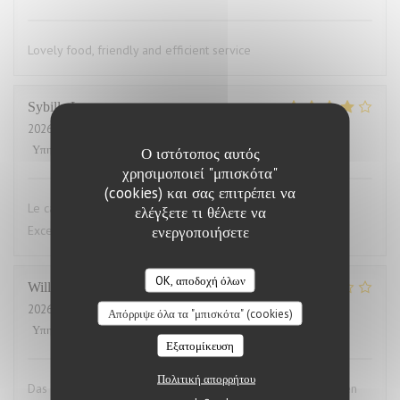
Lovely food, friendly and efficient service
Sybille
L
2026-07-29
- 19:00 - καλεσμένοι 10
Υπηρεσία
:
4
/5
Ατμόσφαιρα
:
4
/5
Μενού
:
5
/5
Ποιότητα / Τιμή
:
4
/5
Ο ιστότοπος αυτός
χρησιμοποιεί "μπισκότα"
(cookies) και σας επιτρέπει να
Le cadre du restaurant est très bien. La qualité des plats.
ελέγξετε τι θέλετε να
ενεργοποιήσετε
Excellent.Le service aimable
OK, αποδοχή όλων
Willems
M
2026-07-28
- 19:00 - καλεσμένοι 2
Απόρριψε όλα τα "μπισκότα" (cookies)
Υπηρεσία
:
4
/5
Ατμόσφαιρα
:
3
/5
Μενού
:
1
/5
Ποιότητα / Τιμή
:
1
/5
Εξατομίκευση
Πολιτική απορρήτου
Das Essen war aufgewärmt und hat uns das ganze Vergnügen