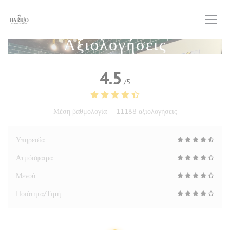
Πίνακας διαχείρισης "Μπισκότων" (Cookies)
Αξιολογήσεις
4.5
/5
Μέση βαθμολογία —
11188 αξιολογήσεις
Υπηρεσία
Ατμόσφαιρα
Μενού
Ποιότητα/Τιμή