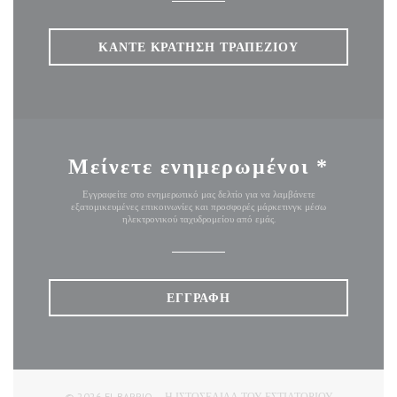
ΚΆΝΤΕ ΚΡΆΤΗΣΗ ΤΡΑΠΕΖΙΟΎ
Μείνετε ενημερωμένοι
*
Εγγραφείτε στο ενημερωτικό μας δελτίο για να λαμβάνετε
εξατομικευμένες επικοινωνίες και προσφορές μάρκετινγκ μέσω
ηλεκτρονικού ταχυδρομείου από εμάς.
ΕΓΓΡΑΦΉ
© 2026 EL BARRIO — Η ΙΣΤΟΣΕΛΊΔΑ ΤΟΥ ΕΣΤΙΑΤΟΡΊΟΥ