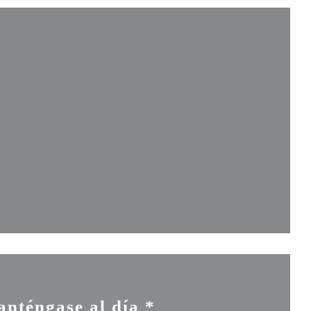
va ventana))
ntana))
ueva ventana))
nténgase al día
*