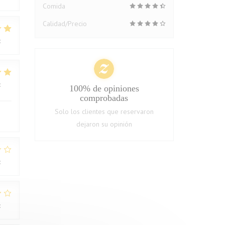
Comida
Calidad/Precio
:
5
/5
:
4
/5
100% de opiniones
comprobadas
Solo los clientes que reservaron
dejaron su opinión
:
1
/5
:
2
/5