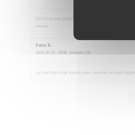
Das Essen war aufgewärmt und hat uns das ganze Vergn
wieder
Fatou
K
2026-07-23
- 20:00 - Invitados 16
La nourriture était excises mes convives se sont régal