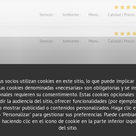
Servicio
:
4
/5
Ambiente
:
4
/5
Menú
:
4
/5
Calidad / Precio
Servicio
:
5
/5
Ambiente
:
4
/5
Menú
:
5
/5
Calidad / Precio
us socios utilizan cookies en este sitio, lo que puede implicar
Las cookies denominadas «necesarias» son obligatorias y se in
Servicio
:
4
/5
Ambiente
:
4
/5
Menú
:
5
/5
Calidad / Precio
nales requieren su consentimiento. Estas cookies opcionales 
ir la audiencia del sitio, ofrecer funcionalidades (por ejempl
o mostrar publicidad o contenidos personalizados. Haga clic e
ts. Excellent.Le service aimable
o 'Personalizar' para gestionar sus preferencias. Puede cambia
haciendo clic en el icono de cookie en la parte inferior izqui
del sitio.
Servicio
:
4
/5
Ambiente
:
3
/5
Menú
:
1
/5
Calidad / Precio