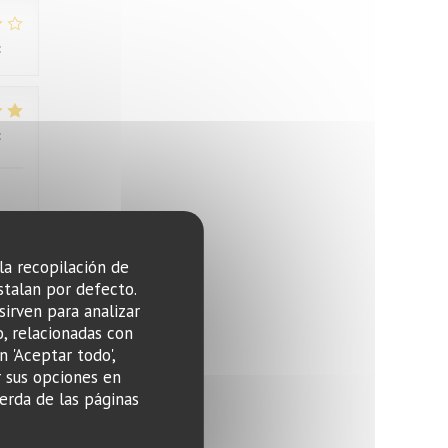
:
3
/5
:
4
/5
 la recopilación de
stalan por defecto.
:
4
/5
sirven para analizar
o, relacionadas con
n 'Aceptar todo',
r sus opciones en
erda de las páginas
:
1
/5