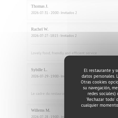
Thomas
J
2026-07-31
- 20:00 - Invitados 2
Rachel
W
2026-07-27
- 18:15 - Invitados 2
Lovely food, friendly and efficient service
Sybille
L
El restaurante y s
datos personales. 
2026-07-29
- 19:00 - Invitados 10
Otras cookies opcio
su navegación, med
redes sociales) 
Le cadre du restaurant est très bien. La qualité des pla
'Rechazar todo' 
cualquier momento 
Willems
M
2026-07-28
- 19:00 - Invitados 2