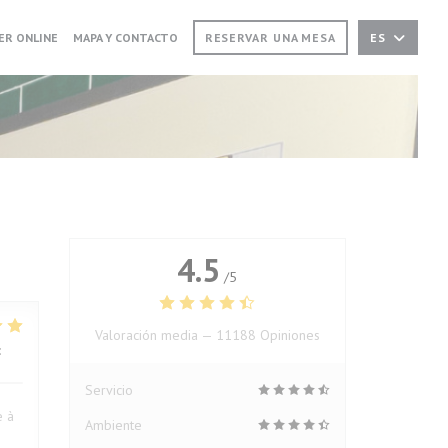
 EN UNA NUEVA VENTANA))
((ABRE EN UNA NUEVA VENTANA))
ER ONLINE
MAPA Y CONTACTO
RESERVAR UNA MESA
ES
4.5
/5
Valoración media —
11188 Opiniones
:
5
/5
Servicio
e à
Ambiente