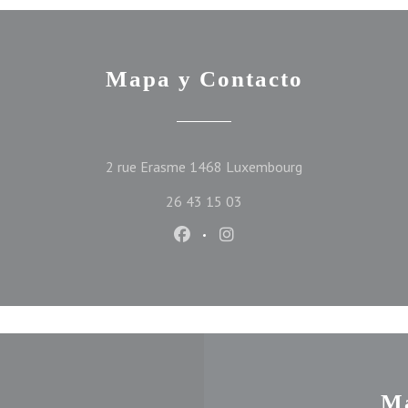
Mapa y Contacto
((abre en una nue
2 rue Erasme 1468 Luxembourg
26 43 15 03
Facebook ((abre en una nueva ve
Instagram ((abre en una n
Ma