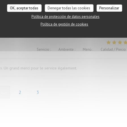
OK, aceptar todas
Denegar todas las cookies
Personalizar
Política de protección de datos personales
ügen versaut. Ich war vorher schon mal dort und auch enttäuscht, deshalb
Política de gestión de cookies
Servicio
:
5
/5
Ambiente
:
5
/5
Menú
:
5
/5
Calidad / Precio
és. Un grand merci pour le service également.
1
2
3