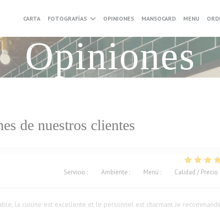
((ABRE
CARTA
FOTOGRAFÍAS
OPINIONES
MANSOCARD
MENU
ORD
Opiniones
es de nuestros clientes
Servicio
:
5
/5
Ambiente
:
5
/5
Menú
:
5
/5
Calidad / Precio
ble, la cuisine est excellente et le personnel est charmant Je recommand