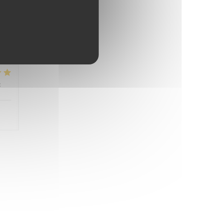
 nie
:
5
/5