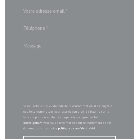
Selon l'article L.223-2 du code de la consommation, il est rappelé
que le consommateur peut user de son droit à s'inscrire sur la
liste d'opposition au démarchage téléphonique Bloctel :
bloctel.gouv.fr
. Pour plus d'informations sur le traitement de vos
données, consultez notre
politique de confidentialité
.