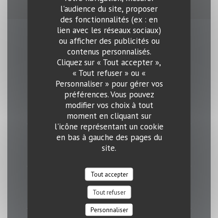
l'audience du site, proposer
des fonctionnalités (ex : en
lien avec les réseaux sociaux)
ou afficher des publicités ou
Horaires
contenus personnalisés.
Cliquez sur « Tout accepter »,
« Tout refuser » ou «
Personnaliser » pour gérer vos
préférences. Vous pouvez
Lundi
modifier vos choix à tout
11h30 - 14h00
18h00 - 23h00
•
moment en cliquant sur
l'icône représentant un cookie
en bas à gauche des pages du
Mar
-
Jeu
site.
11h30 - 23h00
Tout accepter
Vendredi
Tout refuser
11h30 - 01h00
Personnaliser