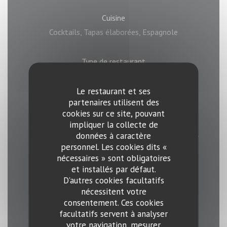
Cuisine
Cocktails, Tapas élaborées, Espagnole
Type de restaurant
Restaurant Espagnol
Le restaurant et ses
partenaires utilisent des
Services
cookies sur ce site, pouvant
mariages, Musique live / Concerts, Location de
impliquer la collecte de
salle, Salon privé, Privatisation, Terrasse couverte,
données à caractère
personnel. Les cookies dits «
Cadre authentique
nécessaires » sont obligatoires
et installés par défaut.
Moyens de paiement
D'autres cookies facultatifs
nécessitent votre
Sans Contact, Ticket Restaurant,
consentement. Ces cookies
Eurocard/Mastercard, Espèces, Visa, American
facultatifs servent à analyser
Express
votre navigation, mesurer