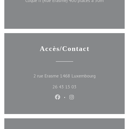
Coque II (Rue Erasme) 400 places a 30m
Accès/Contact
((ouvre une nouve
2 rue Erasme 1468 Luxembourg
26 43 15 03
Facebook ((ouvre une nouvelle f
Instagram ((ouvre une nou