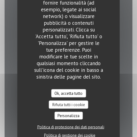
fornire funzionalità (ad
esempio, legate ai social
Orari
network) o visualizzare
pubblicità o contenuti
personalizzati. Clicca su
'Accetta tutto', 'Rifiuta tutto' o
'Personalizza' per gestire le
Lunedi
tue preferenze. Puoi
11:30 - 14:00
18:00 - 23:00
•
modificare le tue scelte in
qualsiasi momento cliccando
sull'icona del cookie in basso a
Mar
-
Gio
sinistra delle pagine del sito.
11:30 - 23:00
Ok, accetta tutto
Venerdi
11:30 - 01:00
Rifiuta tutti i cookie
Personalizza
Sabato
Politica di protezione dei dati personali
12:00 - 16:00
18:00 - 01:00
•
Politica di gestione dei cookie