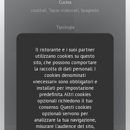
Cucina
cocktail, Tapas elaborati, Spagnolo
Tipologia
Ristorante Spagnolo
Il ristorante e i suoi partner
Servizi
utilizzano cookies su questo
matrimoni, Live Music / Concerti, Noleggio
sito, che possono comportare
Camera, Camera privata, Privatizzazione, Terrazza
la raccolta di dati personali. I
cookies denominati
coperta, Autentico
«necessari» sono obbligatori e
installati per impostazione
Metodo di pagamento
predefinita. Altri cookies
opzionali richiedono il tuo
Senza contatto, Buoni pasto, Eurocard /
consenso. Questi cookies
Mastercard, Contanti, Visa, American Express
opzionali servono per
analizzare la tua navigazione,
misurare l'audience del sito,