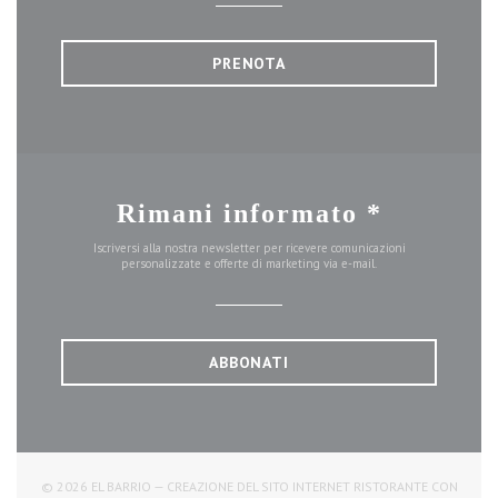
PRENOTA
Rimani informato
*
Iscriversi alla nostra newsletter per ricevere comunicazioni
personalizzate e offerte di marketing via e-mail.
ABBONATI
© 2026 EL BARRIO — CREAZIONE DEL SITO INTERNET RISTORANTE CON