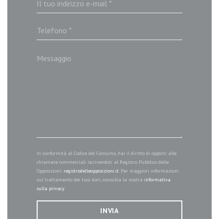
In conformità al Codice del Consumo, hai il diritto di opporti alle
chiamate commerciali iscrivendoti al Registro Pubblico delle
Opposizioni:
registrodelleopposizioni.it
. Per maggiori informazioni
sul trattamento dei tuoi dati, consulta la nostra
informativa
sulla privacy
.