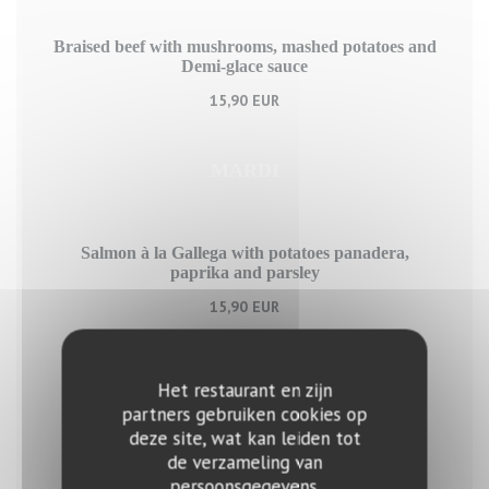
Braised beef with mushrooms, mashed potatoes and
Demi-glace sauce
15,90 EUR
MARDI
Salmon à la Gallega with potatoes panadera,
paprika and parsley
15,90 EUR
MERCREDI
Het restaurant en zijn
partners gebruiken cookies op
deze site, wat kan leiden tot
Veal chop with sautéed vegetables
de verzameling van
persoonsgegevens.