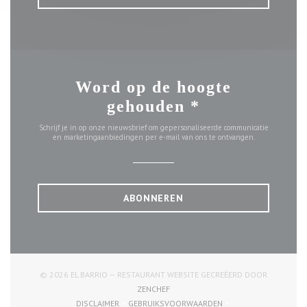
Word op de hoogte
gehouden
*
Schrijf je in op onze nieuwsbrief om gepersonaliseerde communicatie
en marketingaanbiedingen per e-mail van ons te ontvangen.
ABONNEREN
© 2026 EL BARRIO — RESTAURANT WEBSITE GECREËERD DOOR
((OPENT IN EEN NIEUW VENSTER))
ZENCHEF
DISCLAIMER
GEBRUIKSVOORWAARDEN