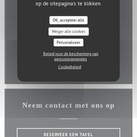
op de sitepagina's te klikken.
Plattegrond en Contact
OK, accepteer alle
Weiger alle cookies
Personaliseer
((opent in een ni
2 rue Erasme 1468 Luxembourg
Beleid voor de bescherming van
26 43 15 03
persoonsgegevens
Cookiebeleid
Facebook ((opent in een nieuw ve
Instagram ((opent in een n
Neem contact met ons op
RESERVEER EEN TAFEL