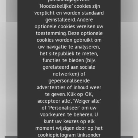
15,90 EUR
'Noodzakelijke' cookies zijn
verplicht en worden standaard
geïnstalleerd. Andere
JEUDI
optionele cookies vereisen uw
toestemming. Deze optionele
cookies worden gebruikt om
Pollo al chilindrón with rice (Stewed chicken with
uw navigatie te analyseren,
tomato and peppers)
het sitepubliek te meten,
functies te bieden (bijv.
15,90 EUR
gerelateerd aan sociale
netwerken) of
VENDREDI
gepersonaliseerde
advertenties of inhoud weer
te geven. Klik op 'OK,
accepteer alle', 'Weiger alle'
Black rice with shrimps
of 'Personaliseer' om uw
15,90 EUR
voorkeuren te beheren. U
kunt uw keuzes op elk
moment wijzigen door op het
cookiepictogram linksonder