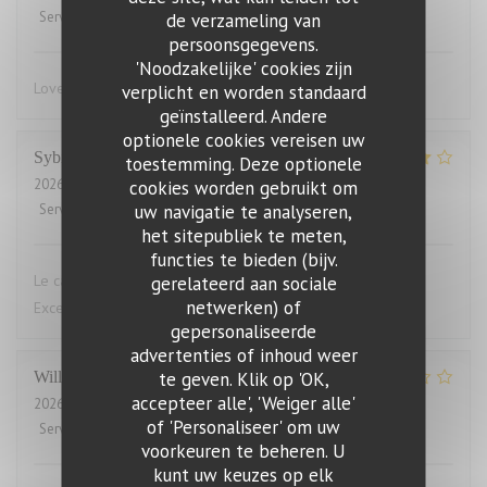
Service
:
5
/5
Atmosfeer
de verzameling van
:
4
/5
Keuken
:
5
/5
Kwaliteit / Prijs
:
4
/5
persoonsgegevens.
'Noodzakelijke' cookies zijn
Lovely food, friendly and efficient service
verplicht en worden standaard
geïnstalleerd. Andere
optionele cookies vereisen uw
Sybille
L
toestemming. Deze optionele
2026-07-29
- 19:00 - Gasten 10
cookies worden gebruikt om
uw navigatie te analyseren,
Service
:
4
/5
Atmosfeer
:
4
/5
Keuken
:
5
/5
Kwaliteit / Prijs
:
4
/5
het sitepubliek te meten,
functies te bieden (bijv.
Le cadre du restaurant est très bien. La qualité des plats.
gerelateerd aan sociale
netwerken) of
Excellent.Le service aimable
gepersonaliseerde
advertenties of inhoud weer
te geven. Klik op 'OK,
Willems
M
accepteer alle', 'Weiger alle'
2026-07-28
- 19:00 - Gasten 2
of 'Personaliseer' om uw
Service
:
4
/5
Atmosfeer
:
3
/5
Keuken
:
1
/5
Kwaliteit / Prijs
:
1
/5
voorkeuren te beheren. U
kunt uw keuzes op elk