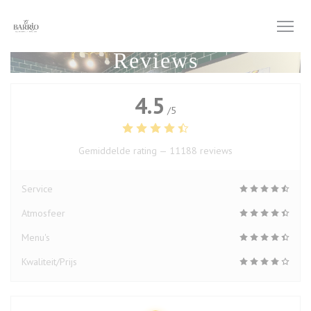
Cookies beheer paneel
Reviews
4.5
/5
Gemiddelde rating —
11188 reviews
Service
Atmosfeer
Menu's
Kwaliteit/Prijs