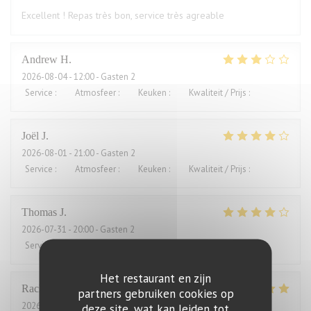
Excellent ! Repas très bon, service très agreable
Andrew
H
2026-08-04
- 12:00 - Gasten 2
Service
:
4
/5
Atmosfeer
:
3
/5
Keuken
:
2
/5
Kwaliteit / Prijs
:
1
/5
Joël
J
2026-08-01
- 21:00 - Gasten 2
Service
:
4
/5
Atmosfeer
:
5
/5
Keuken
:
5
/5
Kwaliteit / Prijs
:
2
/5
Thomas
J
2026-07-31
- 20:00 - Gasten 2
Service
:
4
/5
Atmosfeer
:
4
/5
Keuken
:
4
/5
Kwaliteit / Prijs
:
3
/5
Het restaurant en zijn
Rachel
W
partners gebruiken cookies op
2026-07-27
- 18:15 - Gasten 2
deze site, wat kan leiden tot