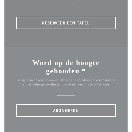
RESERVEER EEN TAFEL
Word op de hoogte
gehouden
*
Schrijf je in op onze nieuwsbrief om gepersonaliseerde communicatie
en marketingaanbiedingen per e-mail van ons te ontvangen.
ABONNEREN