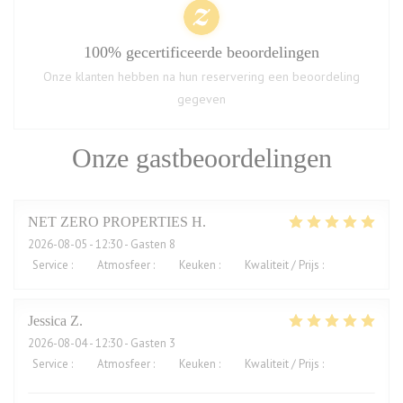
100% gecertificeerde beoordelingen
Onze klanten hebben na hun reservering een beoordeling
gegeven
Onze gastbeoordelingen
NET ZERO PROPERTIES
H
2026-08-05
- 12:30 - Gasten 8
Service
:
5
/5
Atmosfeer
:
5
/5
Keuken
:
5
/5
Kwaliteit / Prijs
:
5
/5
Jessica
Z
2026-08-04
- 12:30 - Gasten 3
Service
:
5
/5
Atmosfeer
:
5
/5
Keuken
:
5
/5
Kwaliteit / Prijs
:
4
/5