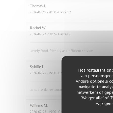
Thomas
J
2026-07-31
- 20:00 - Gasten 2
Rachel
W
2026-07-27
- 18:15 - Gasten 2
Lovely food, friendly and efficient service
Sybille
L
Het restaurant en 
2026-07-29
- 19:00 - Gasten 10
van persoonsgegev
Andere optionele c
navigatie te analy
Le cadre du restaurant est très bien. La qualité des pla
netwerken) of geper
'Weiger alle' of
wijzigen
Willems
M
2026-07-28
- 19:00 - Gasten 2