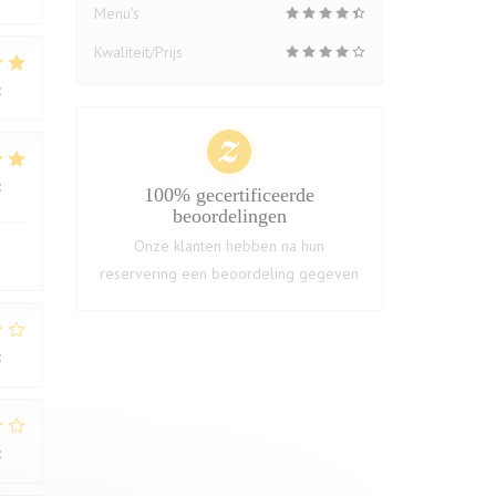
Menu's
Kwaliteit/Prijs
:
5
/5
:
4
/5
100% gecertificeerde
beoordelingen
Onze klanten hebben na hun
reservering een beoordeling gegeven
:
1
/5
:
2
/5