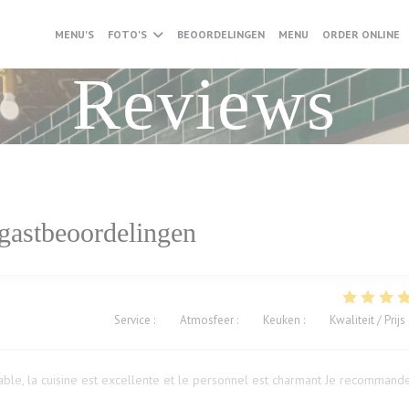
((OPENT IN EEN NI
(
MENU'S
FOTO'S
BEOORDELINGEN
MENU
ORDER ONLINE
Reviews
gastbeoordelingen
Service
:
5
/5
Atmosfeer
:
5
/5
Keuken
:
5
/5
Kwaliteit / Prijs
ble, la cuisine est excellente et le personnel est charmant Je recommand