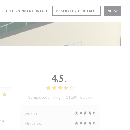
EUW VENSTER))
(OPENT IN EEN NIEUW VENSTER))
PLATTEGROND EN CONTACT
RESERVEER EEN TAFEL
NL
4.5
/5
Gemiddelde rating —
11189 reviews
:
5
/5
Service
e à
Atmosfeer