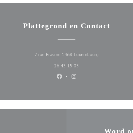
Plattegrond en Contact
((opent in een ni
2 rue Erasme 1468 Luxembourg
26 43 15 03
Facebook ((opent in een nieuw ve
Instagram ((opent in een n
Word o