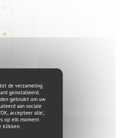
:
3
/5
:
4
/5
 tot de verzameling
:
4
/5
ard geïnstalleerd.
rden gebruikt om uw
lateerd aan sociale
OK, accepteer alle',
zes op elk moment
 klikken.
:
1
/5