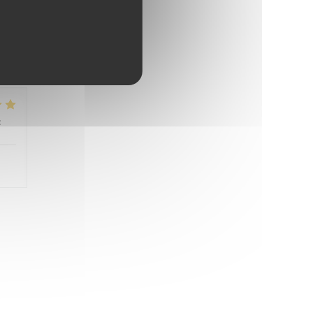
 nie
:
5
/5