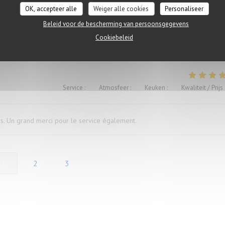
OK, accepteer alle
Weiger alle cookies
Personaliseer
Beleid voor de bescherming van persoonsgegevens
ügen versaut. Ich war vorher schon mal dort und auch enttäuscht, deshalb
Cookiebeleid
Service
:
5
/5
Atmosfeer
:
5
/5
Keuken
:
5
/5
Kwaliteit / Prijs
és. Un grand merci pour le service également.
1
2
3