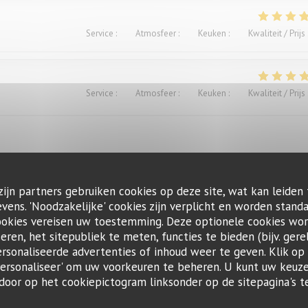
Service
:
4
/5
Atmosfeer
:
4
/5
Keuken
:
4
/5
Kwaliteit / Prijs
Service
:
5
/5
Atmosfeer
:
4
/5
Keuken
:
5
/5
Kwaliteit / Prijs
zijn partners gebruiken cookies op deze site, wat kan leiden
Service
:
4
/5
Atmosfeer
:
4
/5
Keuken
:
5
/5
Kwaliteit / Prijs
ens. 'Noodzakelijke' cookies zijn verplicht en worden standa
ookies vereisen uw toestemming. Deze optionele cookies wo
seren, het sitepubliek te meten, functies te bieden (bijv. gere
ts. Excellent.Le service aimable
sonaliseerde advertenties of inhoud weer te geven. Klik op '
 'Personaliseer' om uw voorkeuren te beheren. U kunt uw keu
 door op het cookiepictogram linksonder op de sitepagina's te
Service
:
4
/5
Atmosfeer
:
3
/5
Keuken
:
1
/5
Kwaliteit / Prijs