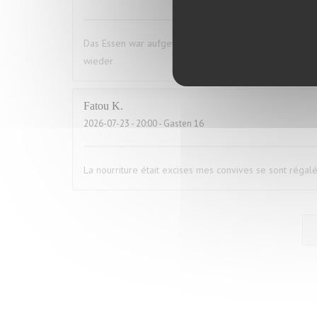
Das Essen war aufgewärmt und hat uns das ganze Vergn
wieder
Fatou
K
2026-07-23
- 20:00 - Gasten 16
La nourriture était excises mes convives se sont régal