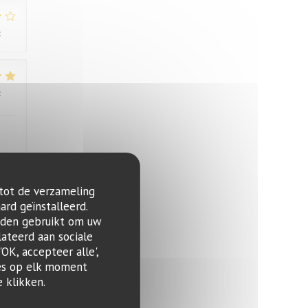
:
3
/5
:
4
/5
 tot de verzameling
:
4
/5
ard geïnstalleerd.
rden gebruikt om uw
lateerd aan sociale
OK, accepteer alle',
zes op elk moment
 klikken.
:
1
/5