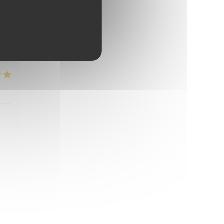
 nie
:
5
/5