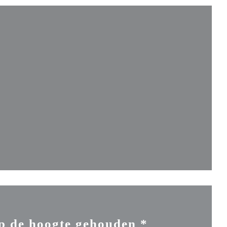
euw venster))
nster))
ieuw venster))
p de hoogte gehouden
*