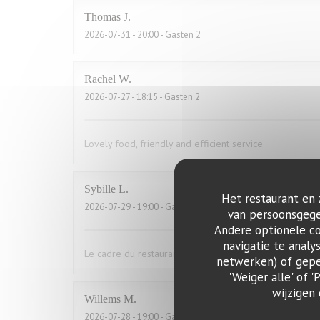
Thomas
J
2026-07-31
- 20:00 - Gasten 2
Rachel
W
2026-07-27
- 18:15 - Gasten 2
Lovely food, friendly and efficient service
Sybille
L
Het restaurant en 
2026-07-29
- 19:00 - Gasten 10
van persoonsgegev
Andere optionele c
navigatie te analy
Le cadre du restaurant est très bien. La qualité des pla
netwerken) of geper
'Weiger alle' of
wijzigen
Willems
M
2026-07-28
- 19:00 - Gasten 2