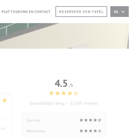
EUW VENSTER))
(OPENT IN EEN NIEUW VENSTER))
PLATTEGROND EN CONTACT
RESERVEER EEN TAFEL
NL
4.5
/5
Gemiddelde rating —
11189 reviews
:
5
/5
Service
e à
Atmosfeer