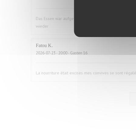
Das Essen war aufgewärmt und hat uns das ganze Vergn
wieder
Fatou
K
2026-07-23
- 20:00 - Gasten 16
La nourriture était excises mes convives se sont régal