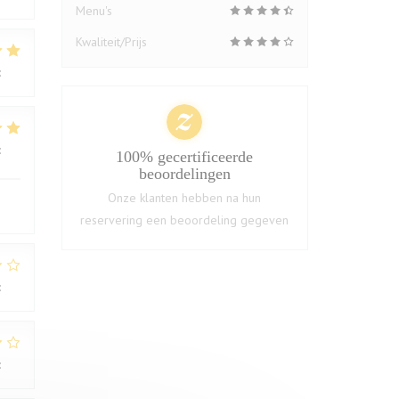
Menu's
Kwaliteit/Prijs
:
5
/5
:
4
/5
100% gecertificeerde
beoordelingen
Onze klanten hebben na hun
reservering een beoordeling gegeven
:
1
/5
:
2
/5