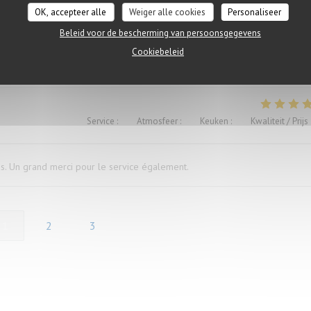
OK, accepteer alle
Weiger alle cookies
Personaliseer
Beleid voor de bescherming van persoonsgegevens
ügen versaut. Ich war vorher schon mal dort und auch enttäuscht, deshalb
Cookiebeleid
Service
:
5
/5
Atmosfeer
:
5
/5
Keuken
:
5
/5
Kwaliteit / Prijs
és. Un grand merci pour le service également.
1
2
3