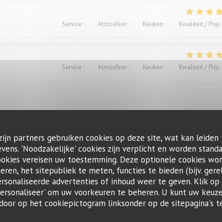
Service
:
4
/5
Atmosfeer
:
4
/5
Keuken
:
4
/5
Kwaliteit / Prijs
Service
:
5
/5
Atmosfeer
:
4
/5
Keuken
:
5
/5
Kwaliteit / Prijs
zijn partners gebruiken cookies op deze site, wat kan leiden
Service
:
4
/5
Atmosfeer
:
4
/5
Keuken
:
5
/5
Kwaliteit / Prijs
ens. 'Noodzakelijke' cookies zijn verplicht en worden standa
ookies vereisen uw toestemming. Deze optionele cookies wo
seren, het sitepubliek te meten, functies te bieden (bijv. gere
ts. Excellent.Le service aimable
sonaliseerde advertenties of inhoud weer te geven. Klik op '
 'Personaliseer' om uw voorkeuren te beheren. U kunt uw keu
 door op het cookiepictogram linksonder op de sitepagina's te
Service
:
4
/5
Atmosfeer
:
3
/5
Keuken
:
1
/5
Kwaliteit / Prijs