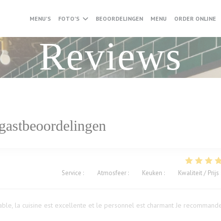
((OPENT IN EEN NI
(
MENU'S
FOTO'S
BEOORDELINGEN
MENU
ORDER ONLINE
Reviews
gastbeoordelingen
Service
:
5
/5
Atmosfeer
:
5
/5
Keuken
:
5
/5
Kwaliteit / Prijs
ble, la cuisine est excellente et le personnel est charmant Je recommand