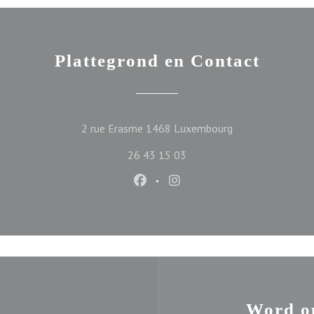
Plattegrond en Contact
((opent in een ni
2 rue Erasme 1468 Luxembourg
26 43 15 03
Facebook ((opent in een nieuw ve
Instagram ((opent in een n
Word o