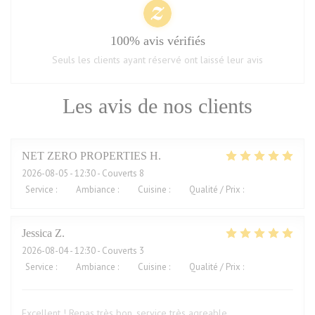
100% avis vérifiés
Seuls les clients ayant réservé ont laissé leur avis
Les avis de nos clients
NET ZERO PROPERTIES
H
2026-08-05
- 12:30 - Couverts 8
Service
:
5
/5
Ambiance
:
5
/5
Cuisine
:
5
/5
Qualité / Prix
:
5
/5
Jessica
Z
2026-08-04
- 12:30 - Couverts 3
Service
:
5
/5
Ambiance
:
5
/5
Cuisine
:
5
/5
Qualité / Prix
:
4
/5
Excellent ! Repas très bon, service très agreable