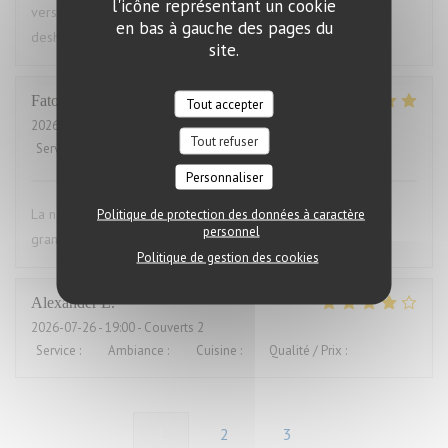
l'icône représentant un cookie
versaut. Ich war vorher schon mal dort und auch enttäuscht,
en bas à gauche des pages du
deshalb nie wieder
site.
Fatou
K
Tout accepter
2026-07-23
- 20:00 - Couverts 16
Tout refuser
Service
:
5
/5
Ambiance
:
5
/5
Cuisine
:
5
/5
Qualité / Prix
:
5
/5
Personnaliser
La nourriture était excises mes convives se sont régalés. Un
Politique de protection des données à caractère
personnel
grand merci pour le service également.
Politique de gestion des cookies
Alexander
L
2026-07-26
- 19:00 - Couverts 2
Service
:
5
/5
Ambiance
:
4
/5
Cuisine
:
4
/5
Qualité / Prix
:
5
/5
1
2
3