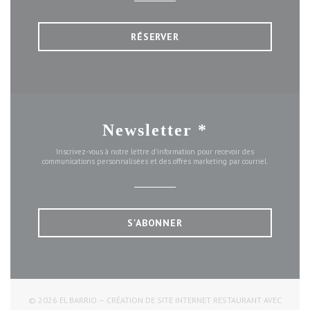
RÉSERVER
Newsletter
*
Inscrivez-vous à notre lettre d'information pour recevoir des
communications personnalisées et des offres marketing par courriel.
S'ABONNER
© 2026 EL BARRIO — CRÉATION DE SITE INTERNET RESTAURANT AVEC