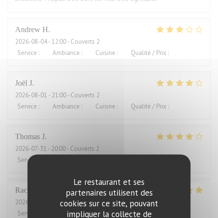
Andrew
H
2026-08-04
- 12:00 - Couverts 2
Service
:
4
/5
Ambiance
:
3
/5
Cuisine
:
2
/5
Qualité / Prix
:
1
/5
Joël
J
2026-08-01
- 21:00 - Couverts 2
Service
:
4
/5
Ambiance
:
5
/5
Cuisine
:
5
/5
Qualité / Prix
:
2
/5
Thomas
J
2026-07-31
- 20:00 - Couverts 2
Service
:
4
/5
Ambiance
:
4
/5
Cuisine
:
4
/5
Qualité / Prix
:
3
/5
Le restaurant et ses
Rachel
W
partenaires utilisent des
cookies sur ce site, pouvant
2026-07-27
- 18:15 - Couverts 2
impliquer la collecte de
Service
:
5
/5
Ambiance
:
4
/5
Cuisine
:
5
/5
Qualité / Prix
:
4
/5