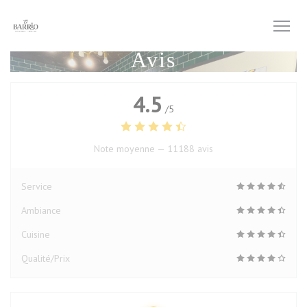
Personnalisation de vos choix en matière de cookies
Avis
4.5
/5
Note moyenne —
11188 avis
Service
Ambiance
Cuisine
Qualité/Prix