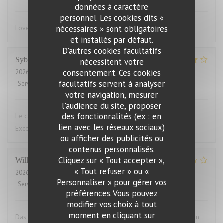
données à caractère
personnel. Les cookies dits «
nécessaires » sont obligatoires
Lovely food, friendly and efficient service
et installés par défaut.
D'autres cookies facultatifs
Sybille
L
nécessitent votre
consentement. Ces cookies
2026-07-29
- 19:00 - Couverts 10
facultatifs servent à analyser
Service
:
4
/5
Ambiance
:
4
/5
Cuisine
:
5
/5
Qualité / Prix
:
4
/5
votre navigation, mesurer
l'audience du site, proposer
des fonctionnalités (ex : en
Le cadre du restaurant est très bien. La qualité des plats.
lien avec les réseaux sociaux)
Excellent.Le service aimable
ou afficher des publicités ou
contenus personnalisés.
Cliquez sur « Tout accepter »,
Willems
M
« Tout refuser » ou «
2026-07-28
- 19:00 - Couverts 2
Personnaliser » pour gérer vos
Service
:
4
/5
Ambiance
:
3
/5
Cuisine
:
1
/5
Qualité / Prix
:
1
/5
préférences. Vous pouvez
modifier vos choix à tout
moment en cliquant sur
Das Essen war aufgewärmt und hat uns das ganze Vergnügen