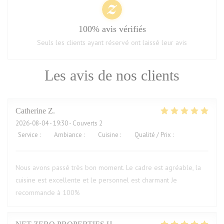
100% avis vérifiés
Seuls les clients ayant réservé ont laissé leur avis
Les avis de nos clients
Catherine
Z
2026-08-04
- 19:30 - Couverts 2
Service
:
5
/5
Ambiance
:
5
/5
Cuisine
:
5
/5
Qualité / Prix
:
5
/5
Nous avons passé très bon moment. Le cadre est agréable, la
cuisine est excellente et le personnel est charmant Je
recommande à 100%