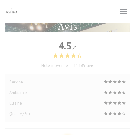
Personnalisation de vos choix en matière de cookies
Avis
4.5
/5
Note moyenne —
11189 avis
Service
Ambiance
Cuisine
Qualité/Prix