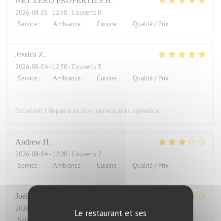
NET ZERO PROPERTIES
H
2026-08-05
- 12:30 - Couverts 8
Service
:
5
/5
Ambiance
:
5
/5
Cuisine
:
5
/5
Qualité / Prix
:
5
/5
Jessica
Z
2026-08-04
- 12:30 - Couverts 3
Service
:
5
/5
Ambiance
:
5
/5
Cuisine
:
5
/5
Qualité / Prix
:
4
/5
Excellent ! Repas très bon, service très agreable
Andrew
H
2026-08-04
- 12:00 - Couverts 2
Service
:
4
/5
Ambiance
:
3
/5
Cuisine
:
2
/5
Qualité / Prix
:
1
/5
Joël
J
2026-08-01
- 21:00 - Couverts 2
Le restaurant et ses
Service
:
4
/5
Ambiance
:
5
/5
Cuisine
:
5
/5
Qualité / Prix
:
2
/5