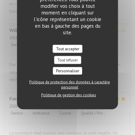
Le cadre du restaurant est très bien. La qualité des plats.
modifier vos choix à tout
Excellent.Le service aimable
moment en cliquant sur
l'icône représentant un cookie
en bas à gauche des pages du
Willems
M
site.
2026-07-28
- 19:00 - Couverts 2
Service
:
4
/5
Ambiance
:
3
/5
Cuisine
:
1
/5
Qualité / Prix
:
1
/5
Tout accepter
Tout refuser
Das Essen war aufgewärmt und hat uns das ganze Vergnügen
Personnaliser
versaut. Ich war vorher schon mal dort und auch enttäuscht,
deshalb nie wieder
Politique de protection des données à caractère
personnel
Politique de gestion des cookies
Fatou
K
2026-07-23
- 20:00 - Couverts 16
Service
:
5
/5
Ambiance
:
5
/5
Cuisine
:
5
/5
Qualité / Prix
:
5
/5
La nourriture était excises mes convives se sont régalés. Un