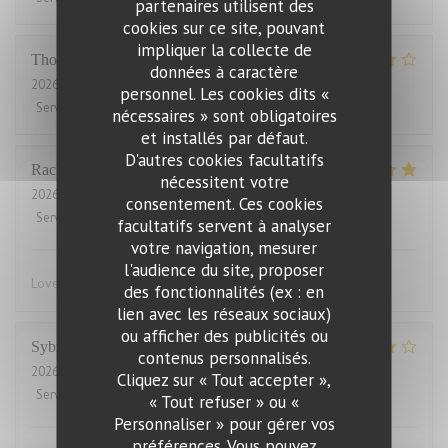
partenaires utilisent des
cookies sur ce site, pouvant
impliquer la collecte de
Thomas
J
données à caractère
2026-07-31
- 20:00 - Couverts 2
personnel. Les cookies dits «
Service
:
4
/5
Ambiance
:
4
/5
Cuisine
:
4
/5
Qualité / Prix
:
3
/5
nécessaires » sont obligatoires
et installés par défaut.
D'autres cookies facultatifs
Rachel
W
nécessitent votre
2026-07-27
- 18:15 - Couverts 2
consentement. Ces cookies
Service
:
5
/5
Ambiance
:
4
/5
Cuisine
:
5
/5
Qualité / Prix
:
4
/5
facultatifs servent à analyser
votre navigation, mesurer
l'audience du site, proposer
Lovely food, friendly and efficient service
des fonctionnalités (ex : en
lien avec les réseaux sociaux)
ou afficher des publicités ou
Sybille
L
contenus personnalisés.
2026-07-29
- 19:00 - Couverts 10
Cliquez sur « Tout accepter »,
Service
:
4
/5
Ambiance
:
4
/5
Cuisine
:
5
/5
Qualité / Prix
:
4
/5
« Tout refuser » ou «
Personnaliser » pour gérer vos
préférences. Vous pouvez