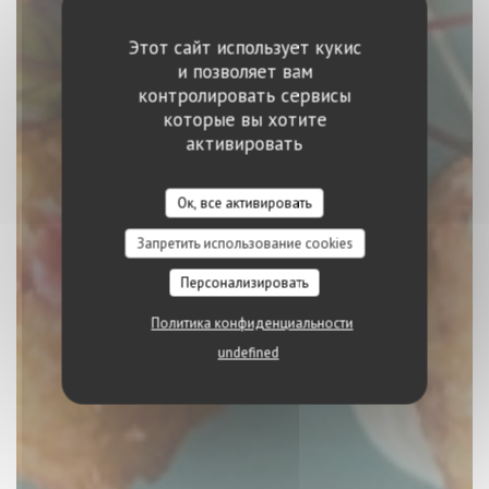
Этот сайт использует кукис
и позволяет вам
контролировать сервисы
которые вы хотите
EL BARRIO
активировать
ИСПАНСКИЙ РЕСТОРАН
|
LUXEMBOURG
Ок, все активировать
Запретить использование cookies
ЗАБРОНИРОВАТЬ СТОЛИК
Персонализировать
Политика конфиденциальности
undefined