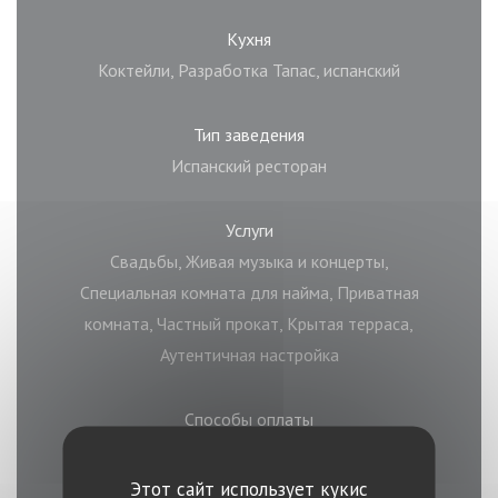
Кухня
Коктейли, Разработка Тапас, испанский
Тип заведения
Испанский ресторан
Услуги
Свадьбы, Живая музыка и концерты,
Специальная комната для найма, Приватная
комната, Частный прокат, Крытая терраса,
Аутентичная настройка
Способы оплаты
Без контакта, Билет в ресторане, Eurocard /
Mastercard, Денежные средства, виза, American
Этот сайт использует кукис