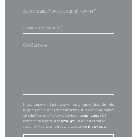
In accordance with data protection regulations, you have the right
to opt out of marketing communications. UK residents can register
with the Telephone Preference Service at
tpsonline.org.uk
. US
residents can register at
donotcall.gov
. For more information
about how we process your data, please see our
privacy policy
.