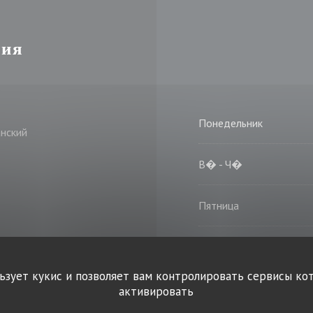
ция
Понедельник
анский
В�
-
Ч�
Пятница
Суббота
я комната для найма,
ерраса, Аутентичная
льзует кукис и позволяет вам контролировать сервисы ко
Воскресенье
активировать