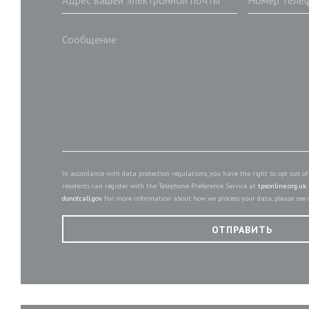
In accordance with data protection regulations, you have the right to opt out 
residents can register with the Telephone Preference Service at
tpsonline.org.uk
donotcall.gov
. For more information about how we process your data, please see