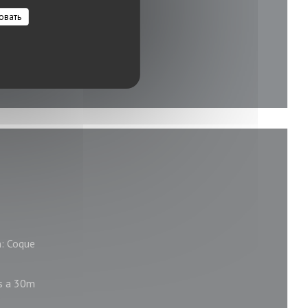
овать
: Coque
es a 30m