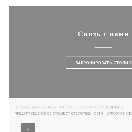
Связь с нами
ЗАБРОНИРОВАТЬ СТОЛИК
((ОТ
© 2026 EL BARRIO — ВЕБ-СТРАНИЦА РЕСТОРАНА СОЗДАНА
ZENCHEF
ПРЕДУПРЕЖДЕНИЕ ОБ ОТКАЗЕ ОТ ОТВЕТСТВЕННОСТИ
УСЛОВИЯ ИСП
((ОТКРЫВАЕТСЯ В НОВОМ ОКНЕ))