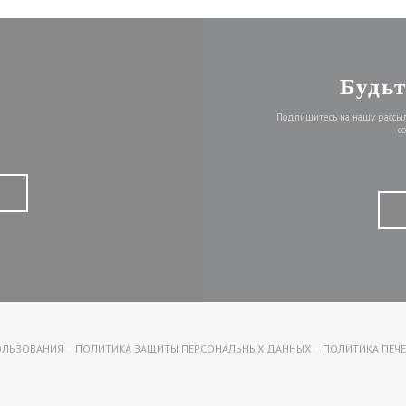
Будьт
Подпишитесь на нашу рассылк
с
КРЫВАЕТСЯ В НОВОМ ОКНЕ))
ОЛЬЗОВАНИЯ
ПОЛИТИКА ЗАЩИТЫ ПЕРСОНАЛЬНЫХ ДАННЫХ
ПОЛИТИКА ПЕЧЕ
((ОТКРЫВАЕТСЯ В НОВОМ ОКНЕ))
((ОТКРЫВАЕТСЯ В НОВОМ ОКНЕ))
((ОТ