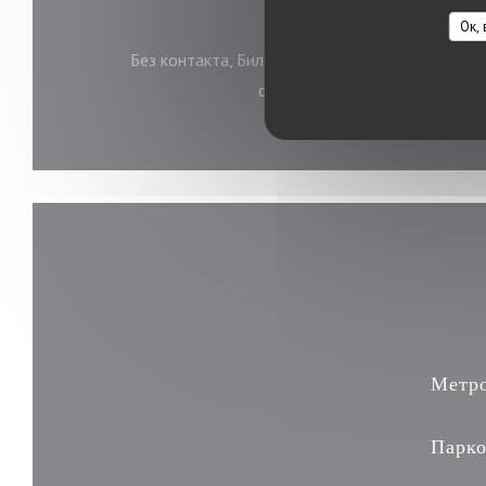
Ок,
Способы оплаты
Без контакта, Билет в ресторане, Eurocard / M
средства, виза, American Expr
Метр
Парко