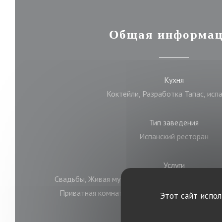
Общая информа
Кухня
Коктейли, Разработка Тапас, исп
Тип заведения
Испанский ресторан
Услуги
Свадьбы, Живая музыка и концерты, Специальна
Приватная комната, Частный прокат, Крытая т
Этот сайт испо
настройка