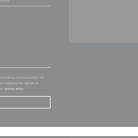
of marketing communications. UK
. US residents can register at
 our
privacy policy
.