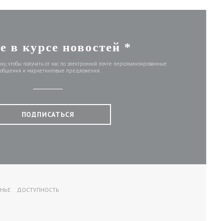
е в курсе новостей
*
у, чтобы получать от нас по электронной почте персонализированные
ообщения и маркетинговые предложения.
ПОДПИСАТЬСЯ
НЬЕ
ДОСТУПНОСТЬ
КРЫВАЕТСЯ В НОВОМ ОКНЕ))
((ОТКРЫВАЕТСЯ В НОВОМ ОКНЕ))