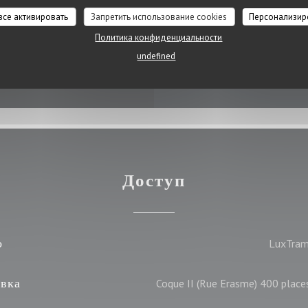
 все активировать
Запретить использование cookies
Персонализир
astercard, Денежные
Политика конфиденциальности
undefined
ess
Доступ
о
LuxTram
вка
Coque II (Rue Erasme) 400 plac