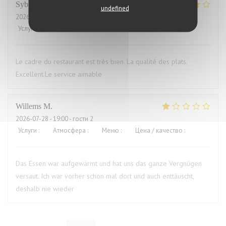
Sybille
L
undefined
2026-07-29
- 19:00 - гости 10
Услуги
:
4
/5
Атмосфера
:
4
/5
Меню
:
5
/5
Цена / качество
:
4
/5
Le cadre du restaurant est très bien. La qualité des plats.
Excellent.Le service aimable
Willems
M
2026-07-28
- 19:00 - гости 2
Услуги
:
4
/5
Атмосфера
:
3
/5
Меню
:
1
/5
Цена / качество
:
1
/5
Das Essen war aufgewärmt und hat uns das ganze Vergnügen
versaut. Ich war vorher schon mal dort und auch enttäuscht,
deshalb nie wieder