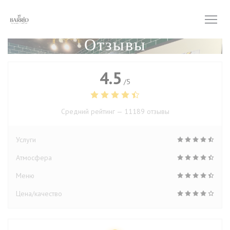
Панель управления cookies
Отзывы
4.5
/5
Средний рейтинг —
11189 отзывы
Услуги
Атмосфера
Меню
Цена/качество