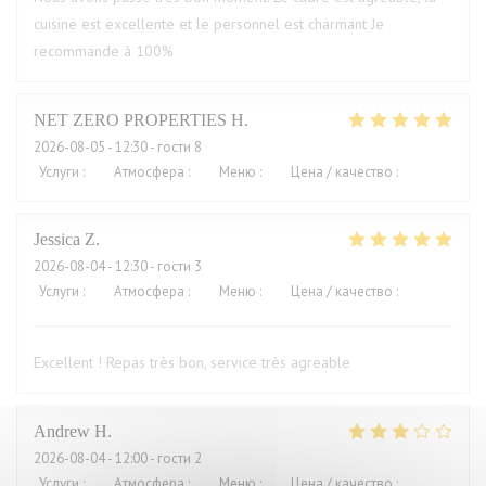
cuisine est excellente et le personnel est charmant Je
recommande à 100%
NET ZERO PROPERTIES
H
2026-08-05
- 12:30 - гости 8
Услуги
:
5
/5
Атмосфера
:
5
/5
Меню
:
5
/5
Цена / качество
:
5
/5
Jessica
Z
2026-08-04
- 12:30 - гости 3
Услуги
:
5
/5
Атмосфера
:
5
/5
Меню
:
5
/5
Цена / качество
:
4
/5
Excellent ! Repas très bon, service très agreable
Andrew
H
2026-08-04
- 12:00 - гости 2
Услуги
:
4
/5
Атмосфера
:
3
/5
Меню
:
2
/5
Цена / качество
:
1
/5