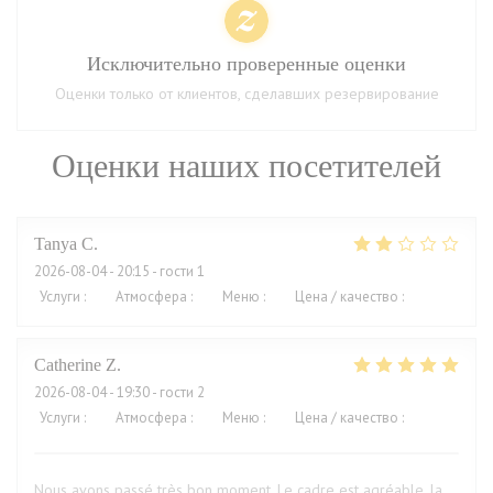
Исключительно проверенные оценки
Оценки только от клиентов, сделавших резервирование
Оценки наших посетителей
Tanya
C
2026-08-04
- 20:15 - гости 1
Услуги
:
1
/5
Атмосфера
:
2
/5
Меню
:
2
/5
Цена / качество
:
2
/5
Catherine
Z
2026-08-04
- 19:30 - гости 2
Услуги
:
5
/5
Атмосфера
:
5
/5
Меню
:
5
/5
Цена / качество
:
5
/5
Nous avons passé très bon moment. Le cadre est agréable, la