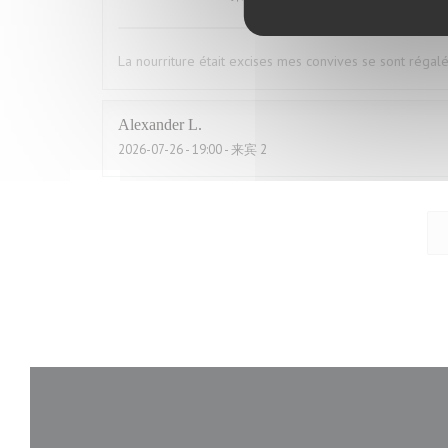
La nourriture était excises mes convives se sont régal
Alexander
L
2026-07-26
- 19:00 - 来宾 2