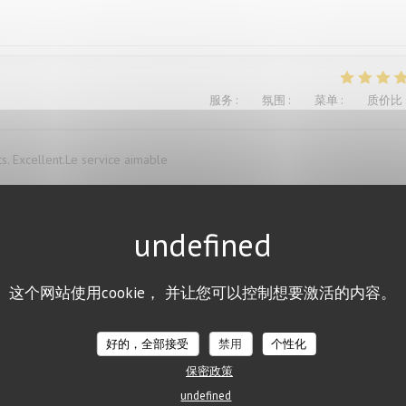
服务
:
4
/5
氛围
:
4
/5
菜单
:
5
/5
质价比
ts. Excellent.Le service aimable
服务
:
4
/5
氛围
:
3
/5
菜单
:
1
/5
质价比
这个网站使用cookie， 并让您可以控制想要激活的内容。
ügen versaut. Ich war vorher schon mal dort und auch enttäuscht, deshalb
好的，全部接受
禁用
个性化
保密政策
undefined
服务
:
5
/5
氛围
:
5
/5
菜单
:
5
/5
质价比