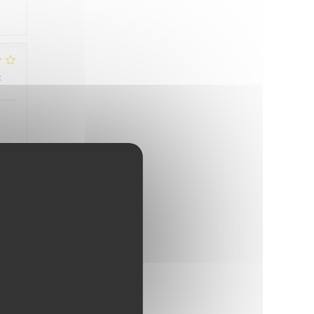
:
4
/5
:
1
/5
 nie
:
5
/5