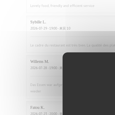
Lovely food, friendly and efficient service
Sybille
L
2026-07-29
- 19:00 - 来宾 10
Le cadre du restaurant est très bien. La qualité des pla
Willems
M
2026-07-28
- 19:00 - 来宾 2
Das Essen war aufgewärmt und hat uns das ganze Vergn
wieder
Fatou
K
2026-07-23
- 20:00 - 来宾 16