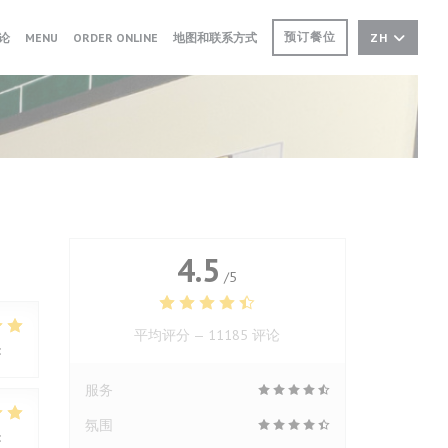
((在新窗口中打开))
((在新窗口中打开))
预订餐位
论
MENU
ORDER ONLINE
地图和联系方式
ZH
4.5
/5
平均评分 —
11185 评论
:
5
/5
服务
氛围
:
4
/5