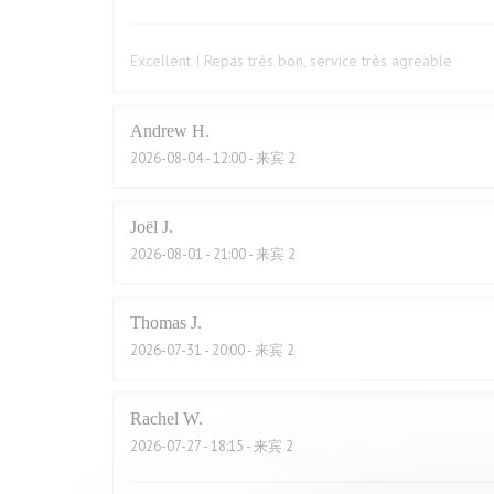
Excellent ! Repas très bon, service très agreable
Andrew
H
2026-08-04
- 12:00 - 来宾 2
Joël
J
2026-08-01
- 21:00 - 来宾 2
Thomas
J
2026-07-31
- 20:00 - 来宾 2
Rachel
W
2026-07-27
- 18:15 - 来宾 2