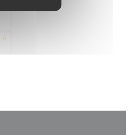
:
5
/5