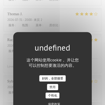
Thomas
J
2026-07-31
- 20:00 - 来宾 2
服务
:
4
/5
氛围
:
4
/5
菜单
:
4
/5
质价比
:
3
/5
Rachel
W
2026-07-27
- 18:15 - 来宾 2
服务
:
5
/5
氛围
:
4
/5
菜单
:
5
/5
质价比
:
4
/5
这个网站使用cookie， 并让您
可以控制想要激活的内容。
Lovely food, friendly and efficient service
好的，全部接受
Sybille
L
2026-07-29
- 19:00 - 来宾 10
禁用
服务
:
4
/5
氛围
:
4
/5
菜单
:
5
/5
质价比
:
4
/5
个性化
保密政策