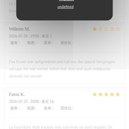
Le cadre du restaurant est très bien. La qualité des plats.
undefined
Excellent.Le service aimable
Willems
M
2026-07-28
- 19:00 - 来宾 2
服务
:
4
/5
氛围
:
3
/5
菜单
:
1
/5
质价比
:
1
/5
Das Essen war aufgewärmt und hat uns das ganze Vergnügen
versaut. Ich war vorher schon mal dort und auch enttäuscht,
deshalb nie wieder
Fatou
K
2026-07-23
- 20:00 - 来宾 16
服务
:
5
/5
氛围
:
5
/5
菜单
:
5
/5
质价比
:
5
/5
La nourriture était excises mes convives se sont régalés. Un