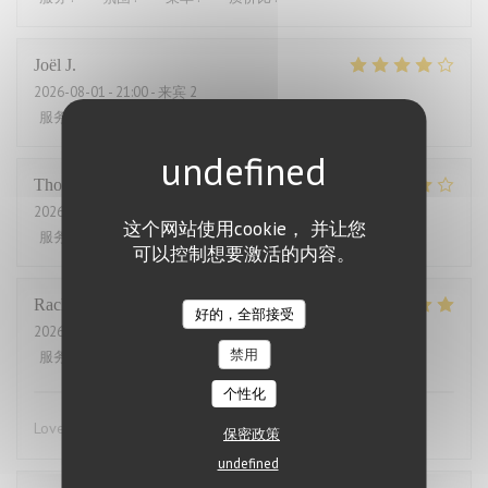
Joël
J
2026-08-01
- 21:00 - 来宾 2
服务
:
4
/5
氛围
:
5
/5
菜单
:
5
/5
质价比
:
2
/5
Thomas
J
2026-07-31
- 20:00 - 来宾 2
这个网站使用cookie， 并让您
服务
:
4
/5
氛围
:
4
/5
菜单
:
4
/5
质价比
:
3
/5
可以控制想要激活的内容。
Rachel
W
好的，全部接受
2026-07-27
- 18:15 - 来宾 2
禁用
服务
:
5
/5
氛围
:
4
/5
菜单
:
5
/5
质价比
:
4
/5
个性化
Lovely food, friendly and efficient service
保密政策
undefined