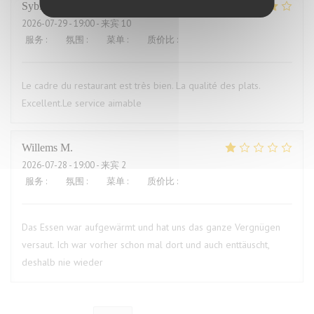
Sybille
L
2026-07-29
- 19:00 - 来宾 10
服务
:
4
/5
氛围
:
4
/5
菜单
:
5
/5
质价比
:
4
/5
Le cadre du restaurant est très bien. La qualité des plats.
Excellent.Le service aimable
Willems
M
2026-07-28
- 19:00 - 来宾 2
服务
:
4
/5
氛围
:
3
/5
菜单
:
1
/5
质价比
:
1
/5
Das Essen war aufgewärmt und hat uns das ganze Vergnügen
versaut. Ich war vorher schon mal dort und auch enttäuscht,
deshalb nie wieder