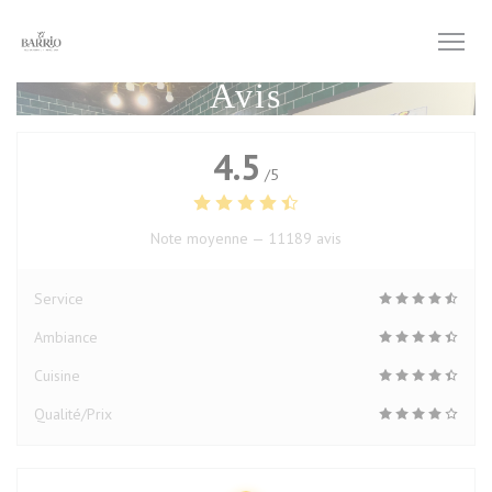
Personnalisation de vos choix en matière de cookies
Avis
4.5
/5
Note moyenne —
11189 avis
Service
Ambiance
Cuisine
Qualité/Prix