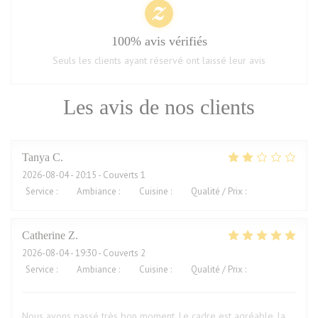
100% avis vérifiés
Seuls les clients ayant réservé ont laissé leur avis
Les avis de nos clients
Tanya
C
2026-08-04
- 20:15 - Couverts 1
Service
:
1
/5
Ambiance
:
2
/5
Cuisine
:
2
/5
Qualité / Prix
:
2
/5
Catherine
Z
2026-08-04
- 19:30 - Couverts 2
Service
:
5
/5
Ambiance
:
5
/5
Cuisine
:
5
/5
Qualité / Prix
:
5
/5
Nous avons passé très bon moment. Le cadre est agréable, la