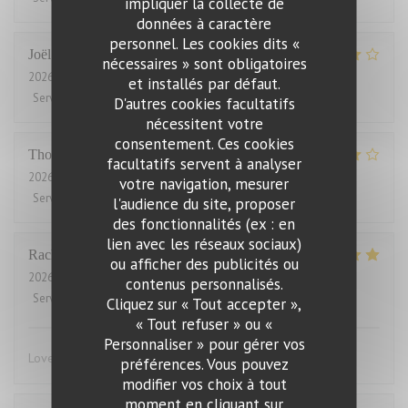
impliquer la collecte de
données à caractère
personnel. Les cookies dits «
Joël
J
nécessaires » sont obligatoires
2026-08-01
- 21:00 - Couverts 2
et installés par défaut.
Service
:
4
/5
Ambiance
:
5
/5
Cuisine
:
5
/5
Qualité / Prix
:
2
/5
D'autres cookies facultatifs
nécessitent votre
consentement. Ces cookies
Thomas
J
facultatifs servent à analyser
2026-07-31
- 20:00 - Couverts 2
votre navigation, mesurer
Service
:
4
/5
Ambiance
:
4
/5
Cuisine
:
4
/5
Qualité / Prix
:
3
/5
l'audience du site, proposer
des fonctionnalités (ex : en
lien avec les réseaux sociaux)
Rachel
W
ou afficher des publicités ou
2026-07-27
- 18:15 - Couverts 2
contenus personnalisés.
Service
:
5
/5
Ambiance
:
4
/5
Cuisine
:
5
/5
Qualité / Prix
:
4
/5
Cliquez sur « Tout accepter »,
« Tout refuser » ou «
Personnaliser » pour gérer vos
Lovely food, friendly and efficient service
préférences. Vous pouvez
modifier vos choix à tout
moment en cliquant sur