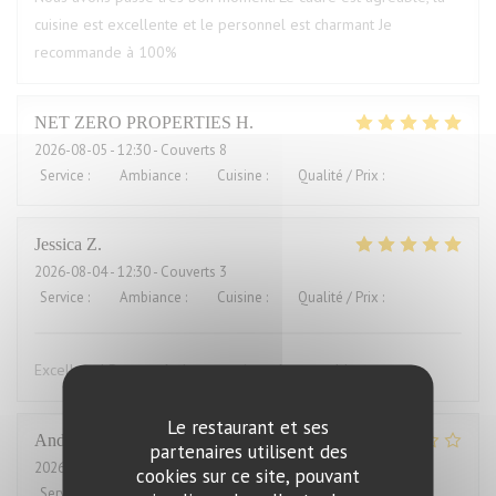
cuisine est excellente et le personnel est charmant Je
recommande à 100%
NET ZERO PROPERTIES
H
2026-08-05
- 12:30 - Couverts 8
Service
:
5
/5
Ambiance
:
5
/5
Cuisine
:
5
/5
Qualité / Prix
:
5
/5
Jessica
Z
2026-08-04
- 12:30 - Couverts 3
Service
:
5
/5
Ambiance
:
5
/5
Cuisine
:
5
/5
Qualité / Prix
:
4
/5
Excellent ! Repas très bon, service très agreable
Le restaurant et ses
Andrew
H
partenaires utilisent des
2026-08-04
- 12:00 - Couverts 2
cookies sur ce site, pouvant
Service
:
4
/5
Ambiance
:
3
/5
Cuisine
:
2
/5
Qualité / Prix
:
1
/5