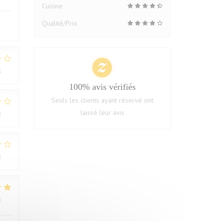
Cuisine
Qualité/Prix
:
1
/5
100% avis vérifiés
Seuls les clients ayant réservé ont
laissé leur avis
:
2
/5
:
3
/5
:
4
/5