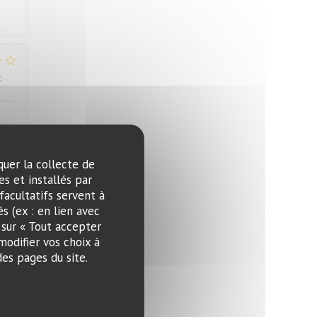
:
4
/5
quer la collecte de
s et installés par
:
1
/5
facultatifs servent à
s (ex : en lien avec
 sur « Tout accepter
 nie
modifier vos choix à
es pages du site.
:
5
/5