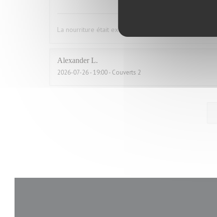
La nourriture était excises mes convives se sont régal
Alexander
L
2026-07-26
- 19:00 - Couverts 2