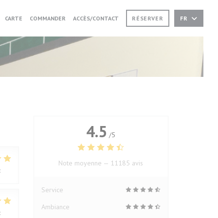
((OUVRE UNE NOUVELLE FENÊTRE))
((OUVRE UNE NOUVELLE FENÊTRE))
CARTE
COMMANDER
ACCÈS/CONTACT
RÉSERVER
FR
4.5
/5
Note moyenne —
11185 avis
:
5
/5
Service
Ambiance
:
4
/5