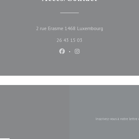
((ouvre une nouve
2 rue Erasme 1468 Luxembourg
26 43 15 03
Facebook ((ouvre une nouvelle f
Instagram ((ouvre une nou
Inscrivez-vous à notre lettr