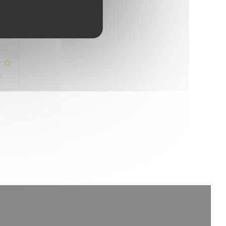
:
5
/5