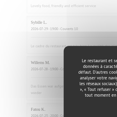
Lovely food, friendly and efficient service
Sybille
L
2026-07-29
- 19:00 - Couverts 10
Le cadre du restaurant est très bien. La qualité des pla
Le restaurant et s
Willems
M
données à caractè
2026-07-28
- 19:00 - Couverts 2
défaut. D'autres coo
analyser votre navi
les réseaux sociaux
Das Essen war aufgewärmt und hat uns das ganze Vergn
», « Tout refuser »
wieder
tout moment en c
Fatou
K
2026-07-23
- 20:00 - Couverts 16