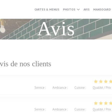
CARTES & MENUS
PHOTOS
AVIS
MANSOCARD
Avis
vis de nos clients
Service
:
5
/5
Ambiance
:
5
/5
Cuisine
:
5
/5
Qualité / Prix
Service
:
5
/5
Ambiance
:
5
/5
Cuisine
:
5
/5
Qualité / Prix