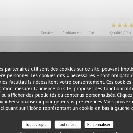
Service
:
4
/5
Ambiance
:
4
/5
Cuisine
:
5
/5
Qualité / Prix
ts. Excellent.Le service aimable
es partenaires utilisent des cookies sur ce site, pouvant impli
re personnel. Les cookies dits « nécessaires » sont obligatoire
Service
:
4
/5
Ambiance
:
3
/5
Cuisine
:
1
/5
Qualité / Prix
kies facultatifs nécessitent votre consentement. Ces cookies 
gation, mesurer l'audience du site, proposer des fonctionnalité
) ou afficher des publicités ou contenus personnalisés. Cliquez
ügen versaut. Ich war vorher schon mal dort und auch enttäuscht, deshalb
 ou « Personnaliser » pour gérer vos préférences. Vous pouvez 
liquant sur l'icône représentant un cookie en bas à gauche d
Tout accepter
Tout refuser
Personnaliser
Service
:
5
/5
Ambiance
:
5
/5
Cuisine
:
5
/5
Qualité / Prix