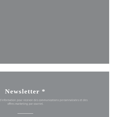
lle fenêtre))
enêtre))
velle fenêtre))
Newsletter
*
e d'information pour recevoir des communications personnalisées et des
offres marketing par courriel.