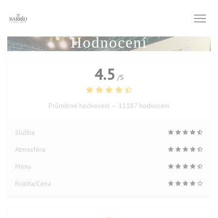
Panel pro správu cookies
Hodnocení
4.5
/5
Průměrné hodnocení —
11187 hodnoceni
Služba
Atmosféra
Menu
Kvalita/Cena