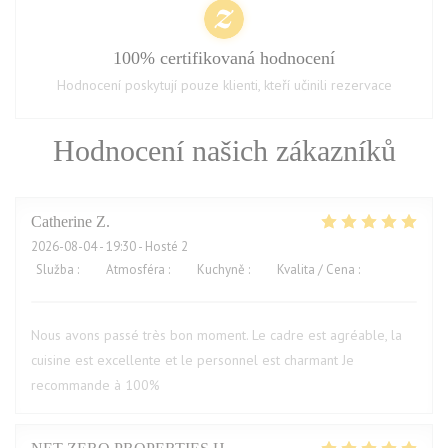
100% certifikovaná hodnocení
Hodnocení poskytují pouze klienti, kteří učinili rezervace
Hodnocení našich zákazníků
Catherine
Z
2026-08-04
- 19:30 - Hosté 2
Služba
:
5
/5
Atmosféra
:
5
/5
Kuchyně
:
5
/5
Kvalita / Cena
:
5
/5
Nous avons passé très bon moment. Le cadre est agréable, la
cuisine est excellente et le personnel est charmant Je
recommande à 100%