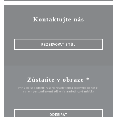
Kontaktujte nás
REZERVOVAT STŮL
Zůstaňte v obraze
*
Přihlaste se k odběru našeho newsletteru a dostávejte od nás e-
mailem personalizovaná sdělení a marketingové nabídky.
ODEBÍRAT