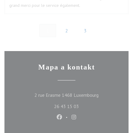
grand merci pour le service également.
1
2
3
Mapa a kontakt
((otevře se v nov
2 rue Erasme 1468 Luxembourg
26 43 15 03
Facebook ((otevře se v novém ok
Instagram ((otevře se v n