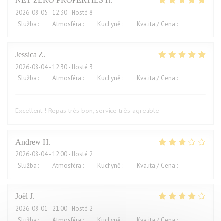
NET ZERO PROPERTIES
H
2026-08-05
- 12:30 - Hosté 8
Služba
:
5
/5
Atmosféra
:
5
/5
Kuchyně
:
5
/5
Kvalita / Cena
:
5
/5
Jessica
Z
2026-08-04
- 12:30 - Hosté 3
Služba
:
5
/5
Atmosféra
:
5
/5
Kuchyně
:
5
/5
Kvalita / Cena
:
4
/5
Excellent ! Repas très bon, service très agreable
Andrew
H
2026-08-04
- 12:00 - Hosté 2
Služba
:
4
/5
Atmosféra
:
3
/5
Kuchyně
:
2
/5
Kvalita / Cena
:
1
/5
Joël
J
2026-08-01
- 21:00 - Hosté 2
Služba
:
4
/5
Atmosféra
:
5
/5
Kuchyně
:
5
/5
Kvalita / Cena
:
2
/5