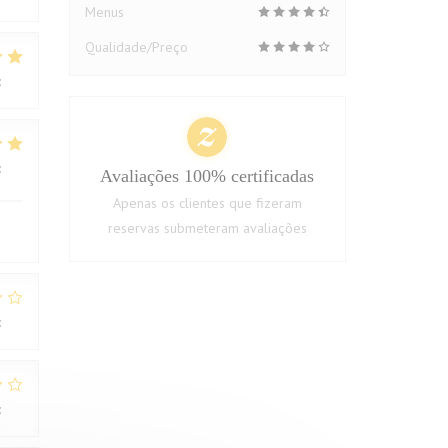
Menus
Qualidade/Preço
:
5
/5
:
4
/5
Avaliações 100% certificadas
Apenas os clientes que fizeram
reservas submeteram avaliações
:
1
/5
:
2
/5