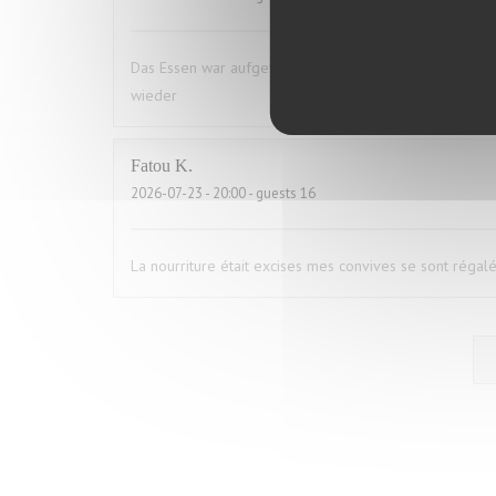
Das Essen war aufgewärmt und hat uns das ganze Vergn
wieder
Fatou
K
2026-07-23
- 20:00 - guests 16
La nourriture était excises mes convives se sont régal