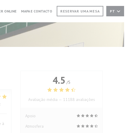
NUMA NOVA JANELA))
((ABRE NUMA NOVA JANELA))
R ONLINE
MAPA E CONTACTO
RESERVAR UMA MESA
PT
4.5
/5
Avaliação média —
11188 avaliações
:
5
/5
Apoio
e à
Atmosfera