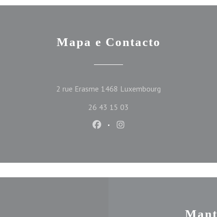
Mapa e Contacto
((abre numa nova 
2 rue Erasme 1468 Luxembourg
26 43 15 03
Facebook ((abre numa nova janel
Instagram ((abre numa nov
Mant