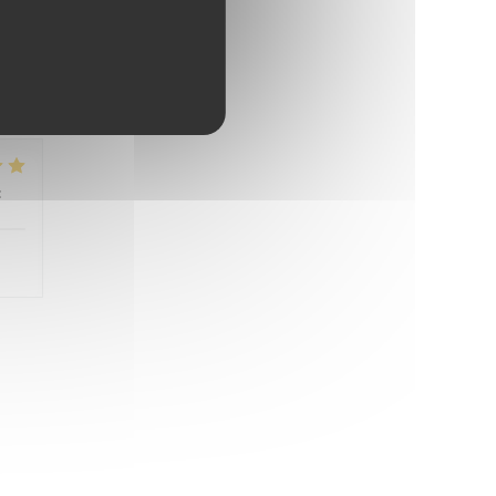
 nie
:
5
/5