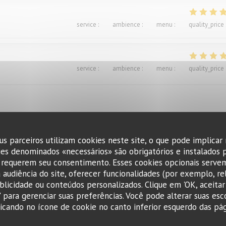
service
:
4
/5
ambience
:
4
/5
menu
:
4
/5
quality_price
service
:
5
/5
ambience
:
4
/5
menu
:
5
/5
quality_price
us parceiros utilizam cookies neste site, o que pode implicar
service
:
4
/5
ambience
:
4
/5
menu
:
5
/5
quality_price
ies denominados «necessários» são obrigatórios e instalados 
 requerem seu consentimento. Esses cookies opcionais servem
 audiência do site, oferecer funcionalidades (por exemplo, re
ts. Excellent.Le service aimable
ublicidade ou conteúdos personalizados. Clique em 'OK, aceitar 
r' para gerenciar suas preferências. Você pode alterar suas esc
cando no ícone de cookie no canto inferior esquerdo das pági
service
:
4
/5
ambience
:
3
/5
menu
:
1
/5
quality_price