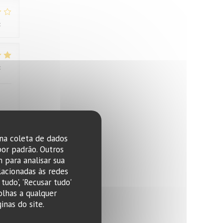
:
3
/5
:
4
/5
 na coleta de dados
:
4
/5
por padrão. Outros
 para analisar sua
lacionadas às redes
tudo', 'Recusar tudo'
olhas a qualquer
nas do site.
:
1
/5