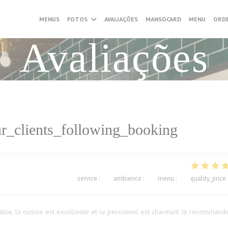
((ABRE 
MENUS
FOTOS
AVALIAÇÕES
MANSOCARD
MENU
ORDE
Avaliações
r_clients_following_booking
service
:
5
/5
ambience
:
5
/5
menu
:
5
/5
quality_price
ble, la cuisine est excellente et le personnel est charmant Je recommand