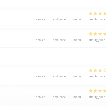
service
:
5
/5
ambience
:
5
/5
menu
:
5
/5
quality_price
service
:
5
/5
ambience
:
5
/5
menu
:
5
/5
quality_price
service
:
4
/5
ambience
:
3
/5
menu
:
2
/5
quality_price
service
:
4
/5
ambience
:
5
/5
menu
:
5
/5
quality_price