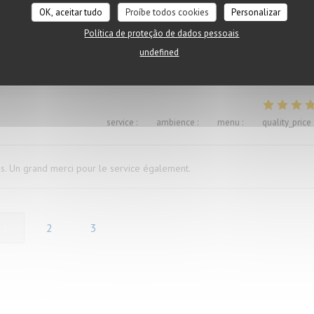
OK, aceitar tudo
Proíbe todos cookies
Personalizar
Política de proteção de dados pessoais
ügen versaut. Ich war vorher schon mal dort und auch enttäuscht, deshalb
undefined
service
:
5
/5
ambience
:
5
/5
menu
:
5
/5
quality_price
és. Un grand merci pour le service également.
1
2
3