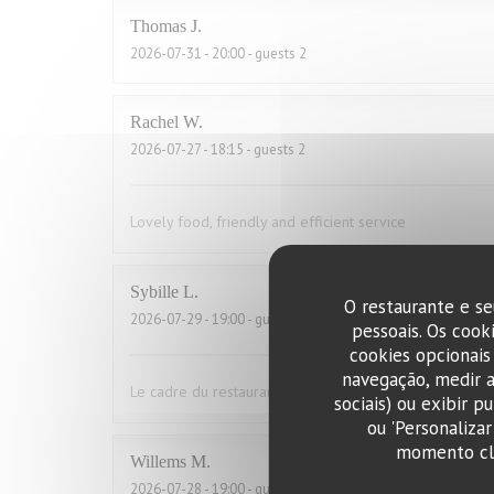
Thomas
J
2026-07-31
- 20:00 - guests 2
Rachel
W
2026-07-27
- 18:15 - guests 2
Lovely food, friendly and efficient service
Sybille
L
O restaurante e se
2026-07-29
- 19:00 - guests 10
pessoais. Os cook
cookies opcionais
navegação, medir a
Le cadre du restaurant est très bien. La qualité des pla
sociais) ou exibir p
ou 'Personaliza
momento cli
Willems
M
2026-07-28
- 19:00 - guests 2