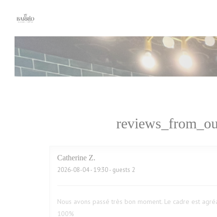
Painel de Gerenciamento de Cookies
reviews_from_ou
Catherine
Z
2026-08-04
- 19:30 - guests 2
Nous avons passé très bon moment. Le cadre est agréa
100%