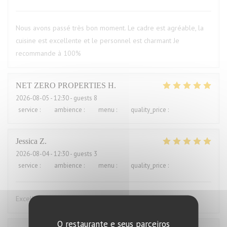
Nous avons passé très bon moment. Le cadre est agréable, la
cuisine est excellente et le personnel est charmant Je
recommande à 100%
NET ZERO PROPERTIES
H
2026-08-05
- 12:30 - guests 8
service
:
5
/5
ambience
:
5
/5
menu
:
5
/5
quality_price
:
5
/5
Jessica
Z
2026-08-04
- 12:30 - guests 3
service
:
5
/5
ambience
:
5
/5
menu
:
5
/5
quality_price
:
4
/5
Excellent ! Repas très bon, service très agreable
O restaurante e seus parceiros