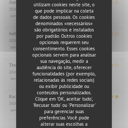
Andrew
H
utilizam cookies neste site, o
2026-08-04
- 12:00 - guests 2
que pode implicar na coleta
service
:
4
/5
ambience
:
3
/5
menu
:
2
/5
quality_price
:
1
/5
de dados pessoais. Os cookies
denominados «necessários»
são obrigatórios e instalados
Joël
J
por padrão. Outros cookies
2026-08-01
- 21:00 - guests 2
opcionais requerem seu
service
:
4
/5
ambience
:
5
/5
menu
:
5
/5
quality_price
:
2
/5
consentimento. Esses cookies
opcionais servem para analisar
sua navegação, medir a
Thomas
J
audiência do site, oferecer
2026-07-31
- 20:00 - guests 2
funcionalidades (por exemplo,
service
:
4
/5
ambience
:
4
/5
menu
:
4
/5
quality_price
:
3
/5
relacionadas às redes sociais)
ou exibir publicidade ou
conteúdos personalizados.
Rachel
W
Clique em 'OK, aceitar tudo',
2026-07-27
- 18:15 - guests 2
'Recusar tudo' ou 'Personalizar'
service
:
5
/5
ambience
:
4
/5
menu
:
5
/5
quality_price
:
4
/5
para gerenciar suas
preferências. Você pode
alterar suas escolhas a