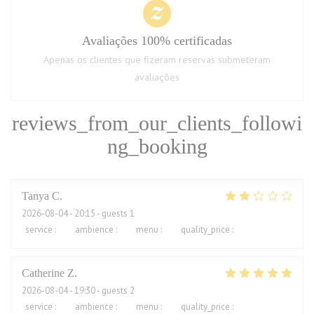
Avaliações 100% certificadas
Apenas os clientes que fizeram reservas submeteram
avaliações
reviews_from_our_clients_followi
ng_booking
Tanya
C
2026-08-04
- 20:15 - guests 1
service
:
1
/5
ambience
:
2
/5
menu
:
2
/5
quality_price
:
2
/5
Catherine
Z
2026-08-04
- 19:30 - guests 2
service
:
5
/5
ambience
:
5
/5
menu
:
5
/5
quality_price
:
5
/5