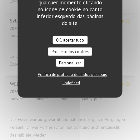
Lovely food, friendly and efficient service
qualquer momento clicando
no ícone de cookie no canto
inferior esquerdo das páginas
Sybille
L
do site.
2026-07-29
- 19:00 - guests 10
service
:
4
/5
ambience
:
4
/5
menu
:
5
/5
quality_price
:
4
/5
OK, aceitar tudo
Proíbe todos cookies
Le cadre du restaurant est très bien. La qualité des plats.
Personalizar
Excellent.Le service aimable
Política de proteção de dados pessoais
undefined
Willems
M
2026-07-28
- 19:00 - guests 2
service
:
4
/5
ambience
:
3
/5
menu
:
1
/5
quality_price
:
1
/5
Das Essen war aufgewärmt und hat uns das ganze Vergnügen
versaut. Ich war vorher schon mal dort und auch enttäuscht,
deshalb nie wieder