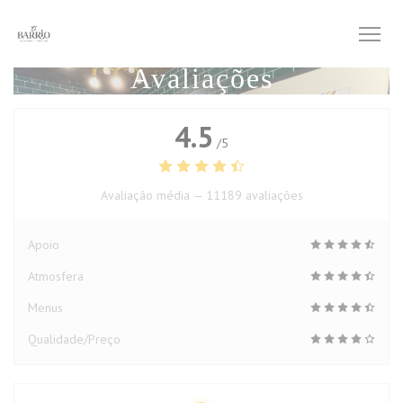
Painel de Gerenciamento de Cookies
Avaliações
4.5
/5
Avaliação média —
11189 avaliações
Apoio
Atmosfera
Menus
Qualidade/Preço