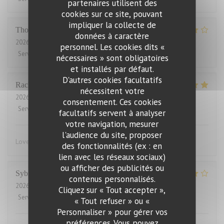
partenaires utilisent des
cookies sur ce site, pouvant
impliquer la collecte de
Thomas
J
données à caractère
2026-07-31
- 20:00 - Couverts 2
personnel. Les cookies dits «
Service
:
4
/5
Ambiance
:
4
/5
Cuisine
:
4
/5
Qualité / Prix
:
3
/5
nécessaires » sont obligatoires
et installés par défaut.
D'autres cookies facultatifs
Rachel
W
nécessitent votre
2026-07-27
- 18:15 - Couverts 2
consentement. Ces cookies
Service
:
5
/5
Ambiance
:
4
/5
Cuisine
:
5
/5
Qualité / Prix
:
4
/5
facultatifs servent à analyser
votre navigation, mesurer
l'audience du site, proposer
Lovely food, friendly and efficient service
des fonctionnalités (ex : en
lien avec les réseaux sociaux)
ou afficher des publicités ou
Sybille
L
contenus personnalisés.
2026-07-29
- 19:00 - Couverts 10
Cliquez sur « Tout accepter »,
Service
:
4
/5
Ambiance
:
4
/5
Cuisine
:
5
/5
Qualité / Prix
:
4
/5
« Tout refuser » ou «
Personnaliser » pour gérer vos
préférences. Vous pouvez