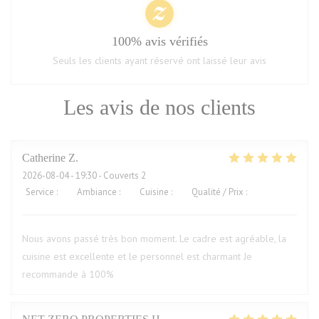
100% avis vérifiés
Seuls les clients ayant réservé ont laissé leur avis
Les avis de nos clients
Catherine
Z
2026-08-04
- 19:30 - Couverts 2
Service
:
5
/5
Ambiance
:
5
/5
Cuisine
:
5
/5
Qualité / Prix
:
5
/5
Nous avons passé très bon moment. Le cadre est agréable, la
cuisine est excellente et le personnel est charmant Je
recommande à 100%