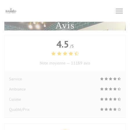
Personnalisation de vos choix en matière de cookies
Avis
4.5
/5
Note moyenne —
11189 avis
Service
Ambiance
Cuisine
Qualité/Prix