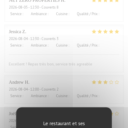
NET ZERO PROPERTIES
H
2026-08-05
- 12:30 - Couverts 8
Service
:
5
/5
Ambiance
:
5
/5
Cuisine
:
5
/5
Qualité / Prix
:
5
/5
Jessica
Z
2026-08-04
- 12:30 - Couverts 3
Service
:
5
/5
Ambiance
:
5
/5
Cuisine
:
5
/5
Qualité / Prix
:
4
/5
Excellent ! Repas très bon, service très agreable
Andrew
H
2026-08-04
- 12:00 - Couverts 2
Service
:
4
/5
Ambiance
:
3
/5
Cuisine
:
2
/5
Qualité / Prix
:
1
/5
Joël
J
2026-08-01
- 21:00 - Couverts 2
Le restaurant et ses
Service
:
4
/5
Ambiance
:
5
/5
Cuisine
:
5
/5
Qualité / Prix
:
2
/5