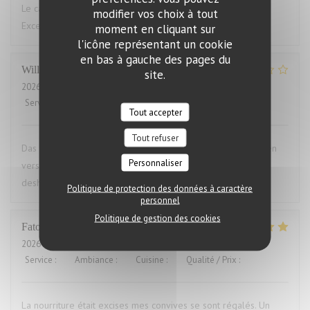
Le cadre du restaurant est très bien. La qualité des plats.
modifier vos choix à tout
Excellent.Le service aimable
moment en cliquant sur
l'icône représentant un cookie
en bas à gauche des pages du
Willems
M
site.
2026-07-28
- 19:00 - Couverts 2
Service
:
4
/5
Ambiance
:
3
/5
Cuisine
:
1
/5
Qualité / Prix
:
1
/5
Tout accepter
Tout refuser
Das Essen war aufgewärmt und hat uns das ganze Vergnügen
Personnaliser
versaut. Ich war vorher schon mal dort und auch enttäuscht,
deshalb nie wieder
Politique de protection des données à caractère
personnel
Politique de gestion des cookies
Fatou
K
2026-07-23
- 20:00 - Couverts 16
Service
:
5
/5
Ambiance
:
5
/5
Cuisine
:
5
/5
Qualité / Prix
:
5
/5
La nourriture était excises mes convives se sont régalés. Un