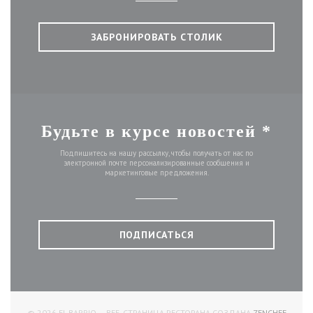
ЗАБРОНИРОВАТЬ СТОЛИК
Будьте в курсе новостей
*
Подпишитесь на нашу рассылку, чтобы получать от нас по
электронной почте персонализированные сообщения и
маркетинговые предложения.
ПОДПИСАТЬСЯ
((ОТКР
© 2026 EL BARRIO — ВЕБ-СТРАНИЦА РЕСТОРАНА СОЗДАНА
ZENCHEF