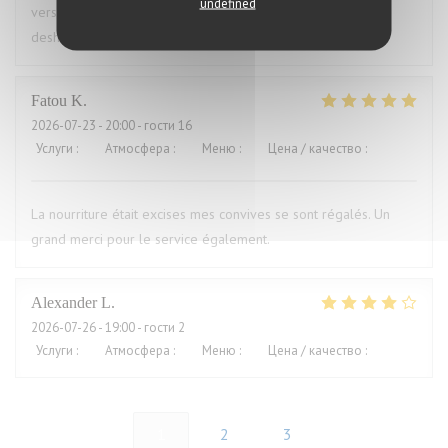
undefined
versaut. Ich war vorher schon mal dort und auch enttäuscht,
deshalb nie wieder
Fatou
K
2026-07-23
- 20:00 - гости 16
Услуги
:
5
/5
Атмосфера
:
5
/5
Меню
:
5
/5
Цена / качество
:
5
/5
La nourriture était excises mes convives se sont régalés. Un
grand merci pour le service également.
Alexander
L
2026-07-26
- 19:00 - гости 2
Услуги
:
5
/5
Атмосфера
:
4
/5
Меню
:
4
/5
Цена / качество
:
5
/5
1
2
3