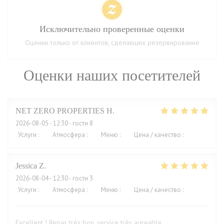
Исключительно проверенные оценки
Оценки только от клиентов, сделавших резервирование
Оценки наших посетителей
NET ZERO PROPERTIES
H
2026-08-05
- 12:30 - гости 8
Услуги
:
5
/5
Атмосфера
:
5
/5
Меню
:
5
/5
Цена / качество
:
5
/5
Jessica
Z
2026-08-04
- 12:30 - гости 3
Услуги
:
5
/5
Атмосфера
:
5
/5
Меню
:
5
/5
Цена / качество
:
4
/5
Excellent ! Repas très bon, service très agreable