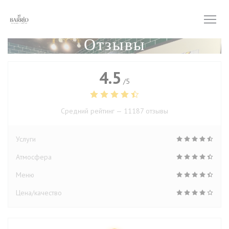
Панель управления cookies
Отзывы
4.5
/5
Средний рейтинг —
11187 отзывы
Услуги
Атмосфера
Меню
Цена/качество