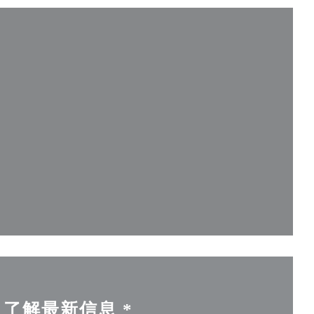
)
开))
了解最新信息
*