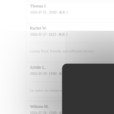
Thomas
J
2026-07-31
- 20:00 - 来宾 2
Rachel
W
2026-07-27
- 18:15 - 来宾 2
Lovely food, friendly and efficient service
Sybille
L
2026-07-29
- 19:00 - 来宾 10
Le cadre du restaurant est très bien. La qualité des pla
Willems
M
2026-07-28
- 19:00 - 来宾 2