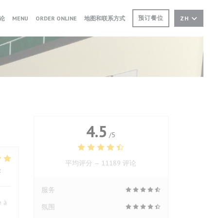
((在新窗口中打开))
((在新窗口中打开))
预订餐位
论
MENU
ORDER ONLINE
地图和联系方式
ZH
4.5
/5
平均评分 —
11189 评论
:
5
/5
服务
e à
氛围