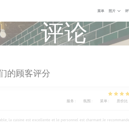
菜单
照片
评
评论
们的顾客评分
服务
:
5
/5
氛围
:
5
/5
菜单
:
5
/5
质价比
ble, la cuisine est excellente et le personnel est charmant Je recommand