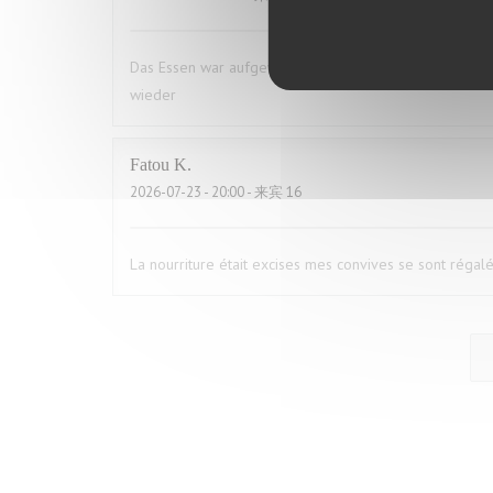
Das Essen war aufgewärmt und hat uns das ganze Vergn
wieder
Fatou
K
2026-07-23
- 20:00 - 来宾 16
La nourriture était excises mes convives se sont régal