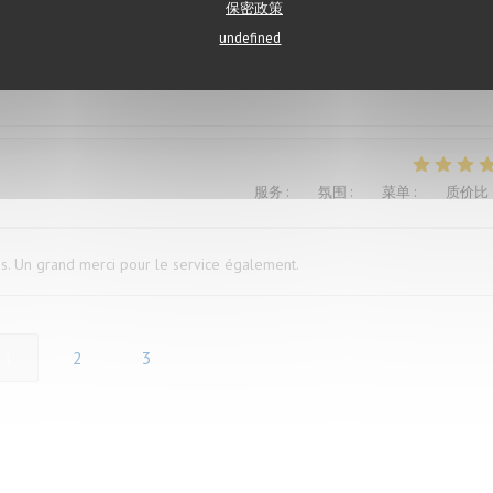
保密政策
undefined
ügen versaut. Ich war vorher schon mal dort und auch enttäuscht, deshalb
服务
:
5
/5
氛围
:
5
/5
菜单
:
5
/5
质价比
és. Un grand merci pour le service également.
1
2
3