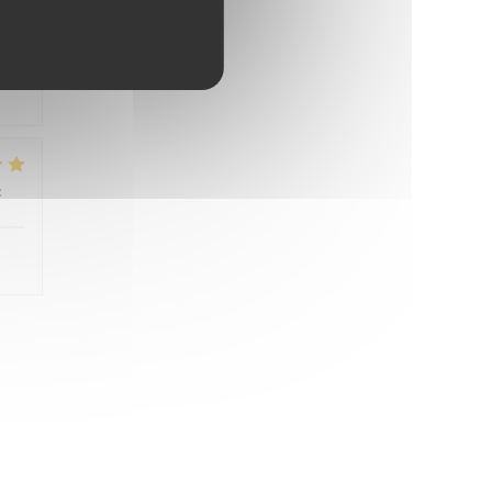
 nie
:
5
/5