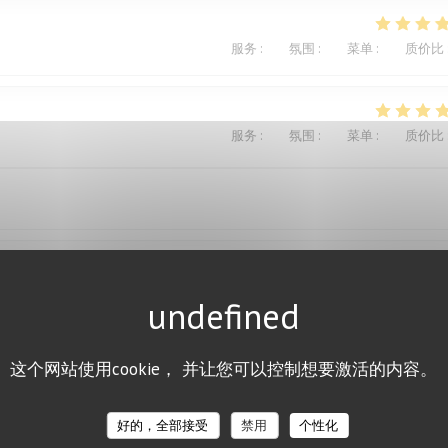
服务
:
4
/5
氛围
:
4
/5
菜单
:
4
/5
质价比
服务
:
5
/5
氛围
:
4
/5
菜单
:
5
/5
质价比
服务
:
4
/5
氛围
:
4
/5
菜单
:
5
/5
质价比
ts. Excellent.Le service aimable
这个网站使用cookie， 并让您可以控制想要激活的内容。
好的，全部接受
禁用
个性化
服务
:
4
/5
氛围
:
3
/5
菜单
:
1
/5
质价比