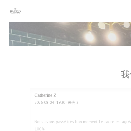
Cookie管理面板
我
Catherine
Z
2026-08-04
- 19:30 - 来宾 2
Nous avons passé très bon moment. Le cadre est agréa
100%