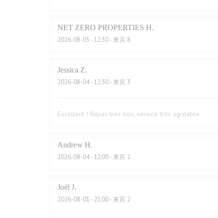
NET ZERO PROPERTIES
H
2026-08-05
- 12:30 - 来宾 8
Jessica
Z
2026-08-04
- 12:30 - 来宾 3
Excellent ! Repas très bon, service très agreable
Andrew
H
2026-08-04
- 12:00 - 来宾 2
Joël
J
2026-08-01
- 21:00 - 来宾 2