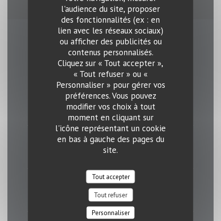
l'audience du site, proposer
des fonctionnalités (ex : en
lien avec les réseaux sociaux)
ou afficher des publicités ou
Horaires
contenus personnalisés.
Cliquez sur « Tout accepter »,
« Tout refuser » ou «
Personnaliser » pour gérer vos
préférences. Vous pouvez
Lundi
modifier vos choix à tout
11h30 - 14h00
18h00 - 23h00
•
moment en cliquant sur
l'icône représentant un cookie
en bas à gauche des pages du
Mar
-
Jeu
site.
11h30 - 23h00
Tout accepter
Vendredi
Tout refuser
11h30 - 01h00
Personnaliser