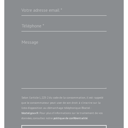
Selon l'article L.223-2 du code de la consommation, il est rappelé
que le consommateur peut user de son droit à s'inscrire sur la
liste d'opposition au démarchage téléphonique Bloctel :
bloctel.gouv.fr
. Pour plus d'informations sur le traitement de vos
données, consultez notre
politique de confidentialité
.