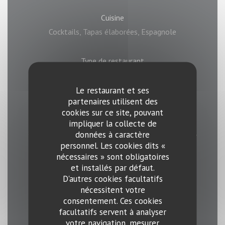
Cuisine
Cocktails, Tapas élaborées, Espagnole
Type de restaurant
Restaurant Espagnol
Le restaurant et ses
partenaires utilisent des
Services
cookies sur ce site, pouvant
mariages, Musique live / Concerts, Location de
impliquer la collecte de
salle, Salon privé, Privatisation, Terrasse couverte,
données à caractère
personnel. Les cookies dits «
Cadre authentique
nécessaires » sont obligatoires
et installés par défaut.
Moyens de paiement
D'autres cookies facultatifs
nécessitent votre
Sans Contact, Ticket Restaurant,
consentement. Ces cookies
Eurocard/Mastercard, Espèces, Visa, American
facultatifs servent à analyser
Express
votre navigation, mesurer