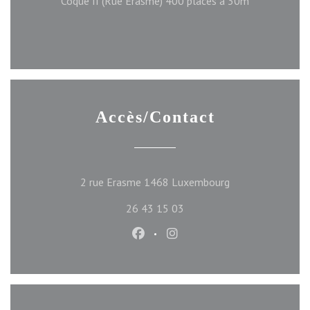
Coque II (Rue Erasme) 400 places a 30m
Accès/Contact
((ouvre une nouve
2 rue Erasme 1468 Luxembourg
26 43 15 03
Facebook ((ouvre une nouvelle f
Instagram ((ouvre une nou