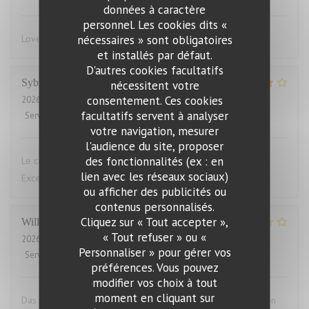
données à caractère
personnel. Les cookies dits «
nécessaires » sont obligatoires
Lovely food, friendly and efficient service
et installés par défaut.
D'autres cookies facultatifs
Sybille
L
nécessitent votre
consentement. Ces cookies
2026-07-29
- 19:00 - Couverts 10
facultatifs servent à analyser
Service
:
4
/5
Ambiance
:
4
/5
Cuisine
:
5
/5
Qualité / Prix
:
4
/5
votre navigation, mesurer
l'audience du site, proposer
des fonctionnalités (ex : en
Le cadre du restaurant est très bien. La qualité des plats.
lien avec les réseaux sociaux)
Excellent.Le service aimable
ou afficher des publicités ou
contenus personnalisés.
Cliquez sur « Tout accepter »,
Willems
M
« Tout refuser » ou «
2026-07-28
- 19:00 - Couverts 2
Personnaliser » pour gérer vos
Service
:
4
/5
Ambiance
:
3
/5
Cuisine
:
1
/5
Qualité / Prix
:
1
/5
préférences. Vous pouvez
modifier vos choix à tout
moment en cliquant sur
Das Essen war aufgewärmt und hat uns das ganze Vergnügen