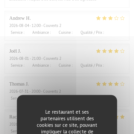
Andrew
H
2026-08-04
- 12:00 - Couverts 2
Service
:
4
/5
Ambiance
:
3
/5
Cuisine
:
2
/5
Qualité / Prix
:
1
/5
Joël
J
2026-08-01
- 21:00 - Couverts 2
Service
:
4
/5
Ambiance
:
5
/5
Cuisine
:
5
/5
Qualité / Prix
:
2
/5
Thomas
J
2026-07-31
- 20:00 - Couverts 2
Service
:
4
/5
Ambiance
:
4
/5
Cuisine
:
4
/5
Qualité / Prix
:
3
/5
Le restaurant et ses
Rachel
W
partenaires utilisent des
cookies sur ce site, pouvant
2026-07-27
- 18:15 - Couverts 2
impliquer la collecte de
Service
:
5
/5
Ambiance
:
4
/5
Cuisine
:
5
/5
Qualité / Prix
:
4
/5