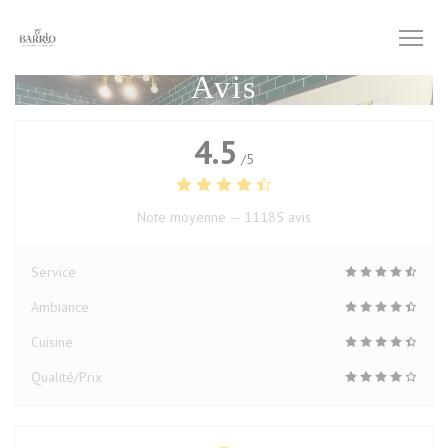
Personnalisation de vos choix en matière de cookies
Avis
4.5
/5
Note moyenne —
11185 avis
Service
Ambiance
Cuisine
Qualité/Prix