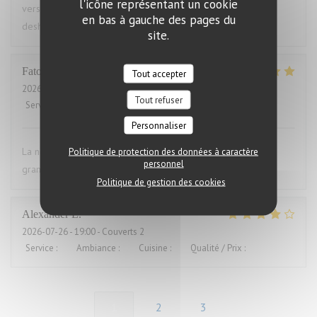
l'icône représentant un cookie
versaut. Ich war vorher schon mal dort und auch enttäuscht,
en bas à gauche des pages du
deshalb nie wieder
site.
Fatou
K
Tout accepter
2026-07-23
- 20:00 - Couverts 16
Tout refuser
Service
:
5
/5
Ambiance
:
5
/5
Cuisine
:
5
/5
Qualité / Prix
:
5
/5
Personnaliser
La nourriture était excises mes convives se sont régalés. Un
Politique de protection des données à caractère
personnel
grand merci pour le service également.
Politique de gestion des cookies
Alexander
L
2026-07-26
- 19:00 - Couverts 2
Service
:
5
/5
Ambiance
:
4
/5
Cuisine
:
4
/5
Qualité / Prix
:
5
/5
1
2
3