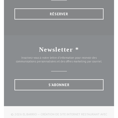
RÉSERVER
Newsletter
*
Inscrivez-vous à notre lettre d'information pour recevoir des
communications personnalisées et des offres marketing par courriel.
S'ABONNER
© 2026 EL BARRIO — CRÉATION DE SITE INTERNET RESTAURANT AVEC