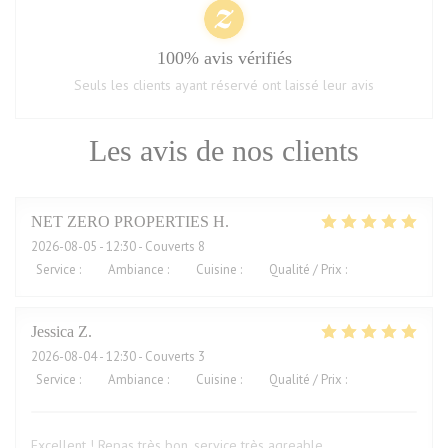
100% avis vérifiés
Seuls les clients ayant réservé ont laissé leur avis
Les avis de nos clients
NET ZERO PROPERTIES
H
2026-08-05
- 12:30 - Couverts 8
Service
:
5
/5
Ambiance
:
5
/5
Cuisine
:
5
/5
Qualité / Prix
:
5
/5
Jessica
Z
2026-08-04
- 12:30 - Couverts 3
Service
:
5
/5
Ambiance
:
5
/5
Cuisine
:
5
/5
Qualité / Prix
:
4
/5
Excellent ! Repas très bon, service très agreable