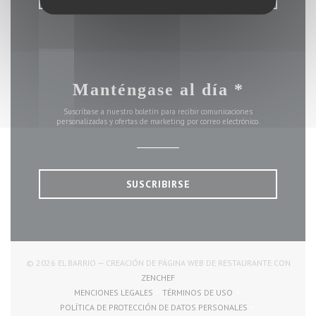
Manténgase al día
*
Suscríbase a nuestro boletín para recibir comunicaciones
personalizadas y ofertas de marketing por correo electrónico.
SUSCRIBIRSE
© 2026 EL BARRIO — CREACIÓN DE PÁGINA WEB DE RESTAURANTE CON
((ABRE EN UNA NUEVA VENTANA))
ZENCHEF
MENCIONES LEGALES
TÉRMINOS DE USO
((ABRE EN UNA NUEVA VENTANA))
((ABRE EN UNA NUEVA VENTAN
POLÍTICA DE PROTECCIÓN DE DATOS PERSONALES
((ABRE EN UNA NUEVA VENTANA))