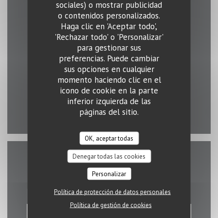
sociales) o mostrar publicidad
o contenidos personalizados.
Mapa y Contacto
Haga clic en 'Aceptar todo',
'Rechazar todo' o 'Personalizar'
para gestionar sus
preferencias. Puede cambiar
sus opciones en cualquier
((abre en una nue
2 rue Erasme 1468 Luxembourg
momento haciendo clic en el
26 43 15 03
icono de cookie en la parte
inferior izquierda de las
páginas del sitio.
Facebook ((abre en una nueva ve
Instagram ((abre en una n
OK, aceptar todas
Denegar todas las cookies
Contacto
Personalizar
Política de protección de datos personales
Política de gestión de cookies
RESERVAR UNA MESA