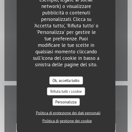
network) o visualizzare
pubblicità o contenuti
Contattaci
personalizzati. Clicca su
'Accetta tutto', 'Rifiuta tutto' o
'Personalizza' per gestire le
tue preferenze. Puoi
((apre una nuova f
2 rue Erasme 1468 Luxembourg
modificare le tue scelte in
qualsiasi momento cliccando
26 43 15 03
sull'icona del cookie in basso a
sinistra delle pagine del sito.
Facebook ((apre una nuova finest
Instagram ((apre una nuova
Ok, accetta tutto
Rifiuta tutti i cookie
Contattaci
Personalizza
Politica di protezione dei dati personali
Politica di gestione dei cookie
PRENOTA