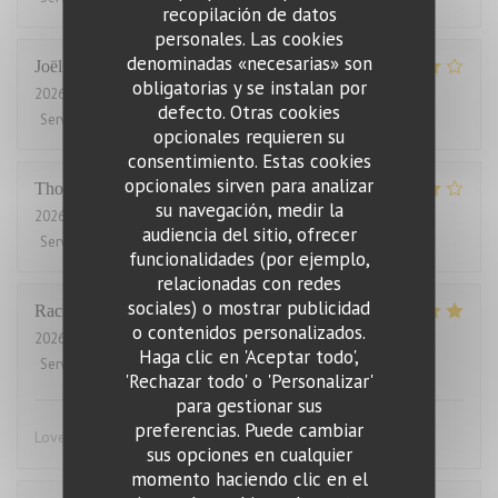
recopilación de datos
personales. Las cookies
denominadas «necesarias» son
Joël
J
obligatorias y se instalan por
2026-08-01
- 21:00 - Invitados 2
defecto. Otras cookies
Servicio
:
4
/5
Ambiente
:
5
/5
Menú
:
5
/5
Calidad / Precio
:
2
/5
opcionales requieren su
consentimiento. Estas cookies
opcionales sirven para analizar
Thomas
J
su navegación, medir la
2026-07-31
- 20:00 - Invitados 2
audiencia del sitio, ofrecer
Servicio
:
4
/5
Ambiente
:
4
/5
Menú
:
4
/5
Calidad / Precio
:
3
/5
funcionalidades (por ejemplo,
relacionadas con redes
sociales) o mostrar publicidad
Rachel
W
o contenidos personalizados.
2026-07-27
- 18:15 - Invitados 2
Haga clic en 'Aceptar todo',
Servicio
:
5
/5
Ambiente
:
4
/5
Menú
:
5
/5
Calidad / Precio
:
4
/5
'Rechazar todo' o 'Personalizar'
para gestionar sus
preferencias. Puede cambiar
Lovely food, friendly and efficient service
sus opciones en cualquier
momento haciendo clic en el