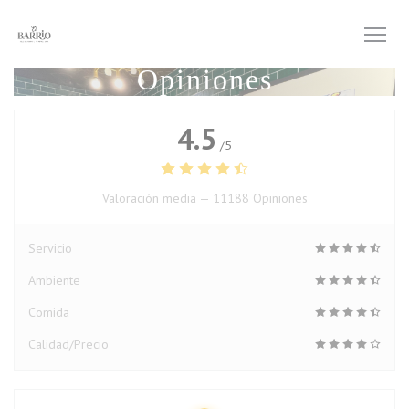
Personalización de sus opciones de cookies
Opiniones
4.5
/5
Valoración media —
11188 Opiniones
Servicio
Ambiente
Comida
Calidad/Precio