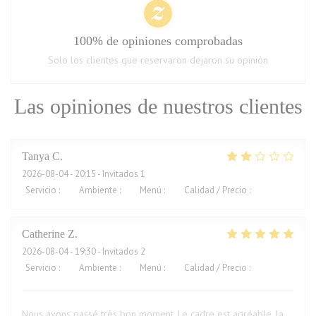
100% de opiniones comprobadas
Solo los clientes que reservaron dejaron su opinión
Las opiniones de nuestros clientes
Tanya
C
2026-08-04
- 20:15 - Invitados 1
Servicio
:
1
/5
Ambiente
:
2
/5
Menú
:
2
/5
Calidad / Precio
:
2
/5
Catherine
Z
2026-08-04
- 19:30 - Invitados 2
Servicio
:
5
/5
Ambiente
:
5
/5
Menú
:
5
/5
Calidad / Precio
:
5
/5
Nous avons passé très bon moment. Le cadre est agréable, la