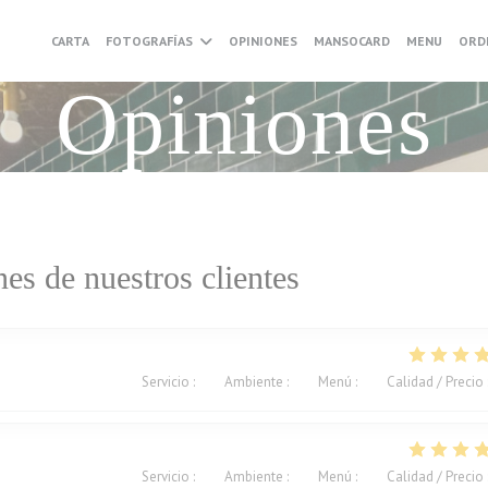
((ABRE
CARTA
FOTOGRAFÍAS
OPINIONES
MANSOCARD
MENU
ORD
Opiniones
es de nuestros clientes
Servicio
:
5
/5
Ambiente
:
5
/5
Menú
:
5
/5
Calidad / Precio
Servicio
:
5
/5
Ambiente
:
5
/5
Menú
:
5
/5
Calidad / Precio