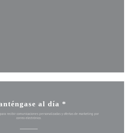
va ventana))
ntana))
ueva ventana))
nténgase al día
*
 para recibir comunicaciones personalizadas y ofertas de marketing por
correo electrónico.