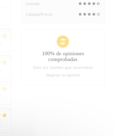
Comida
Calidad/Precio
:
1
/5
100% de opiniones
comprobadas
Solo los clientes que reservaron
:
2
/5
dejaron su opinión
:
3
/5
:
4
/5