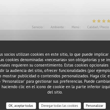
Servicio
:
4
/5
Ambiente
:
4
/5
Menú
:
5
/5
Calidad / Precio
ts. Excellent.Le service aimable
us socios utilizan cookies en este sitio, lo que puede implicar
Las cookies denominadas «necesarias» son obligatorias y se in
nales requieren su consentimiento. Estas cookies opcionales 
Servicio
:
4
/5
Ambiente
:
3
/5
Menú
:
1
/5
Calidad / Precio
ir la audiencia del sitio, ofrecer funcionalidades (por ejempl
o mostrar publicidad o contenidos personalizados. Haga clic e
o 'Personalizar' para gestionar sus preferencias. Puede cambia
ügen versaut. Ich war vorher schon mal dort und auch enttäuscht, deshalb
haciendo clic en el icono de cookie en la parte inferior izqui
del sitio.
OK, aceptar todas
Denegar todas las cookies
Personalizar
Servicio
:
5
/5
Ambiente
:
5
/5
Menú
:
5
/5
Calidad / Precio