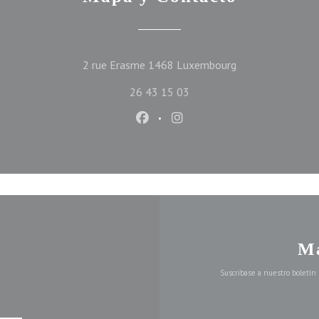
((abre en una nue
2 rue Erasme 1468 Luxembourg
26 43 15 03
Facebook ((abre en una nueva ve
Instagram ((abre en una n
Ma
Suscríbase a nuestro boletín