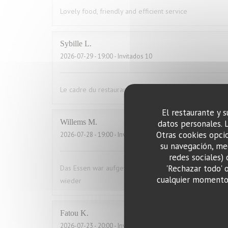
Lovely food, friendly and efficient service
Sybille
L
2026-07-29
- 19:00 - Invitados 10
Le cadre du restaurant est très bien. La qualité des pla
El restaurante y s
Willems
M
datos personales. 
Otras cookies opcio
2026-07-28
- 19:00 - Invitados 2
su navegación, med
redes sociales) 
'Rechazar todo' 
Das Essen war aufgewärmt und hat uns das ganze Vergn
cualquier momento 
wieder
Fatou
K
2026-07-23
- 20:00 - Invitados 16