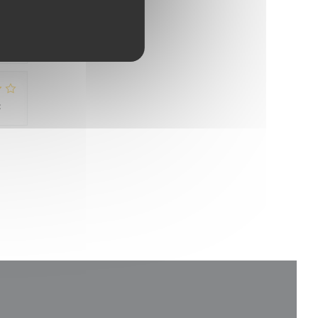
:
5
/5