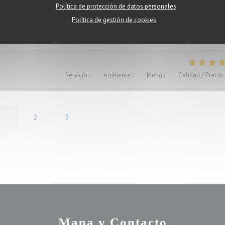
Política de protección de datos personales
Política de gestión de cookies
és. Un grand merci pour le service également.
Servicio
:
5
/5
Ambiente
:
4
/5
Menú
:
4
/5
Calidad / Precio
1
2
3
Mapa y Contacto