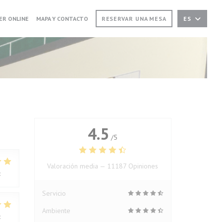
 EN UNA NUEVA VENTANA))
((ABRE EN UNA NUEVA VENTANA))
ER ONLINE
MAPA Y CONTACTO
RESERVAR UNA MESA
ES
4.5
/5
Valoración media —
11187 Opiniones
:
5
/5
Servicio
Ambiente
:
4
/5