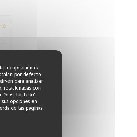
:
4
/5
 la recopilación de
stalan por defecto.
sirven para analizar
:
1
/5
o, relacionadas con
n 'Aceptar todo',
r sus opciones en
 nie
erda de las páginas
:
5
/5