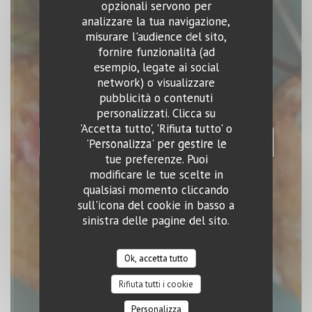
opzionali servono per
analizzare la tua navigazione,
misurare l'audience del sito,
fornire funzionalità (ad
EL BARRIO
esempio, legate ai social
network) o visualizzare
pubblicità o contenuti
RISTORANTE SPAGNOLO
|
LUXEMBOURG
personalizzati. Clicca su
'Accetta tutto', 'Rifiuta tutto' o
PRENOTA
'Personalizza' per gestire le
tue preferenze. Puoi
modificare le tue scelte in
qualsiasi momento cliccando
sull'icona del cookie in basso a
sinistra delle pagine del sito.
Ok, accetta tutto
Rifiuta tutti i cookie
Personalizza