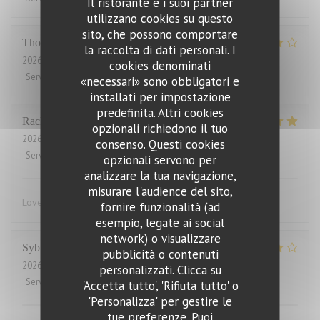
Il ristorante e i suoi partner
utilizzano cookies su questo
sito, che possono comportare
Thomas
J
la raccolta di dati personali. I
2026-07-31
- 20:00 - Ospiti 2
cookies denominati
Servizio
:
4
/5
Atmosfera
:
4
/5
Cucina
:
4
/5
Qualità / Prezzo
:
3
/5
«necessari» sono obbligatori e
installati per impostazione
predefinita. Altri cookies
Rachel
W
opzionali richiedono il tuo
2026-07-27
- 18:15 - Ospiti 2
consenso. Questi cookies
Servizio
:
5
/5
Atmosfera
:
4
/5
Cucina
:
5
/5
Qualità / Prezzo
:
4
/5
opzionali servono per
analizzare la tua navigazione,
misurare l'audience del sito,
Lovely food, friendly and efficient service
fornire funzionalità (ad
esempio, legate ai social
network) o visualizzare
Sybille
L
pubblicità o contenuti
2026-07-29
- 19:00 - Ospiti 10
personalizzati. Clicca su
Servizio
:
4
/5
Atmosfera
:
4
/5
Cucina
:
5
/5
Qualità / Prezzo
:
4
/5
'Accetta tutto', 'Rifiuta tutto' o
'Personalizza' per gestire le
tue preferenze. Puoi