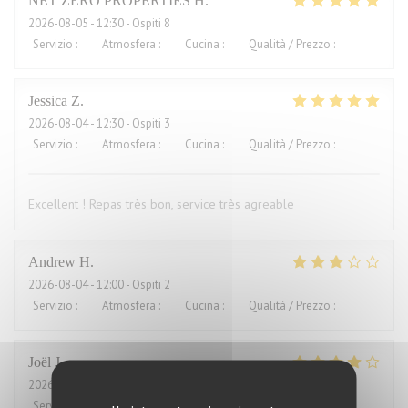
NET ZERO PROPERTIES
H
2026-08-05
- 12:30 - Ospiti 8
Servizio
:
5
/5
Atmosfera
:
5
/5
Cucina
:
5
/5
Qualità / Prezzo
:
5
/5
Jessica
Z
2026-08-04
- 12:30 - Ospiti 3
Servizio
:
5
/5
Atmosfera
:
5
/5
Cucina
:
5
/5
Qualità / Prezzo
:
4
/5
Excellent ! Repas très bon, service très agreable
Andrew
H
2026-08-04
- 12:00 - Ospiti 2
Servizio
:
4
/5
Atmosfera
:
3
/5
Cucina
:
2
/5
Qualità / Prezzo
:
1
/5
Joël
J
2026-08-01
- 21:00 - Ospiti 2
Servizio
:
4
/5
Atmosfera
:
5
/5
Cucina
:
5
/5
Qualità / Prezzo
:
2
/5