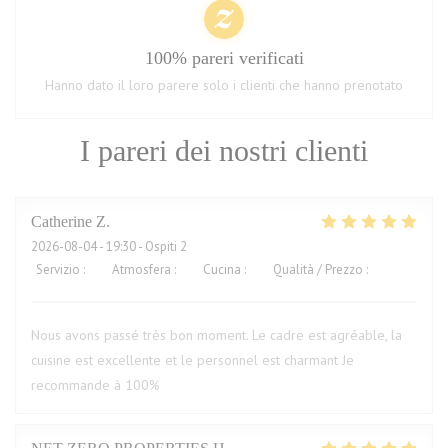
100% pareri verificati
Hanno dato il loro parere solo i clienti che hanno prenotato
I pareri dei nostri clienti
Catherine
Z
2026-08-04
- 19:30 - Ospiti 2
Servizio
:
5
/5
Atmosfera
:
5
/5
Cucina
:
5
/5
Qualità / Prezzo
:
5
/5
Nous avons passé très bon moment. Le cadre est agréable, la
cuisine est excellente et le personnel est charmant Je
recommande à 100%