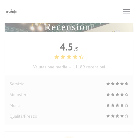
Personalizzazione delle tue scelte sui cookie
Recensioni
4.5
/5
Valutazione media —
11189 recensioni
Servizio
Atmosfera
Menu
Qualità/Prezzo