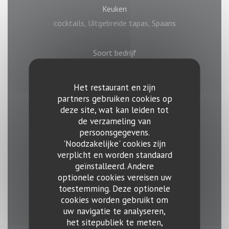
Keuken
cocktails, Uitgebreide tapas, Spaans
Soort bedrijf
Spaans restaurant
Het restaurant en zijn
Diensten
partners gebruiken cookies op
deze site, wat kan leiden tot
Bruiloften, Live muziek en concerten, Functie
de verzameling van
kamer te huren, Prive Kamer, Private Hire,
persoonsgegevens.
Overdekt terras, Authentieke instelling
'Noodzakelijke' cookies zijn
verplicht en worden standaard
geïnstalleerd. Andere
Betaalmethoden
optionele cookies vereisen uw
Zonder contact, Restaurant Ticket, Eurocard /
toestemming. Deze optionele
Mastercard, Contant geld, Visa, American Express
cookies worden gebruikt om
uw navigatie te analyseren,
het sitepubliek te meten,