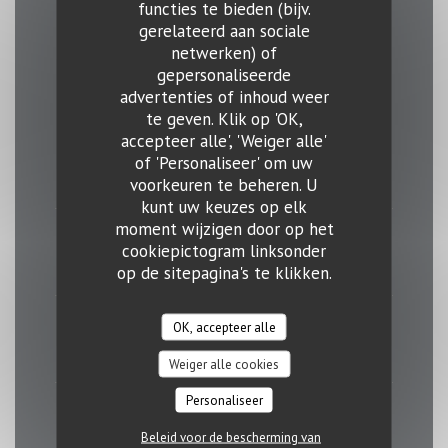
functies te bieden (bijv.
gerelateerd aan sociale
Openingstijden
netwerken) of
gepersonaliseerde
advertenties of inhoud weer
te geven. Klik op 'OK,
accepteer alle', 'Weiger alle'
Maandag
of 'Personaliseer' om uw
11:30 - 14:00
18:00 - 23:00
•
voorkeuren te beheren. U
kunt uw keuzes op elk
moment wijzigen door op het
Din
-
Don
cookiepictogram linksonder
11:30 - 23:00
op de sitepagina's te klikken.
Vrijdag
OK, accepteer alle
11:30 - 01:00
Weiger alle cookies
Personaliseer
Zaterdag
Beleid voor de bescherming van
12:00 - 16:00
18:00 - 01:00
•