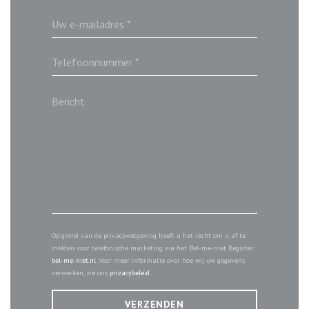
Op grond van de privacywetgeving heeft u het recht om u af te
melden voor telefonische marketing via het Bel-me-niet Register:
bel-me-niet.nl
. Voor meer informatie over hoe wij uw gegevens
verwerken, zie ons
privacybeleid
.