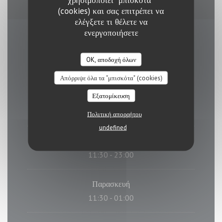
(cookies) και σας επιτρέπει να
ελέγξετε τι θέλετε να
ενεργοποιήσετε
Ώρες λειτουργίας
OK, αποδοχή όλων
Απόρριψε όλα τα "μπισκότα" (cookies)
Εξατομίκευση
Δευτέρα
11:30 - 14:00
18:00 - 23:00
•
Πολιτική απορρήτου
undefined
Τ�
-
Π�
11:30 - 23:00
Παρασκευή
11:30 - 01:00