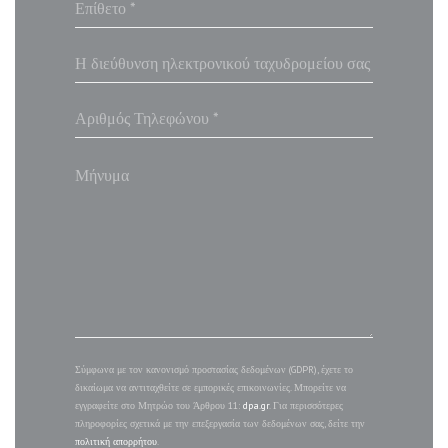
Σύμφωνα με τον κανονισμό προστασίας δεδομένων (GDPR), έχετε το
δικαίωμα να αντιταχθείτε σε εμπορικές επικοινωνίες. Μπορείτε να
εγγραφείτε στο Μητρώο του Άρθρου 11:
dpa.gr
. Για περισσότερες
πληροφορίες σχετικά με την επεξεργασία των δεδομένων σας, δείτε την
πολιτική απορρήτου
.