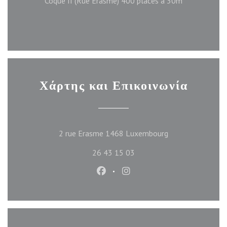
Coque II (Rue Erasme) 400 places a 30m
Χάρτης και Επικοινωνία
((ανοίγει σε νέο π
2 rue Erasme 1468 Luxembourg
26 43 15 03
Facebook ((ανοίγει σε νέο παράθυ
Instagram ((ανοίγει σε νέο