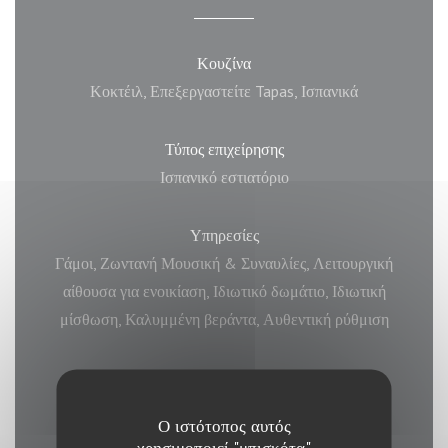
Κουζίνα
Κοκτέιλ, Επεξεργαστείτε Tapas, Ισπανικά
Τύπος επιχείρησης
Ισπανικό εστιατόριο
Υπηρεσίες
Γάμοι, Ζωντανή Μουσική & Συναυλίες, Λειτουργική
αίθουσα για ενοικίαση, Ιδιωτικό δωμάτιο, Ιδιωτική
μίσθωση, Καλυμμένη βεράντα, Αυθεντική ρύθμιση
Μέθοδοι πληρωμής
Χωρίς επαφή, Εστιατόριο Ticket, Eurocard /
Ο ιστότοπος αυτός
Mastercard, Μετρητά, Visa, American Express
χρησιμοποιεί "μπισκότα"