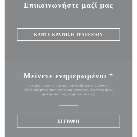
Επικοινωνήστε μαζί μας
ΚΆΝΤΕ ΚΡΆΤΗΣΗ ΤΡΑΠΕΖΙΟΎ
Μείνετε ενημερωμένοι
*
Εγγραφείτε στο ενημερωτικό μας δελτίο για να λαμβάνετε
εξατομικευμένες επικοινωνίες και προσφορές μάρκετινγκ μέσω
ηλεκτρονικού ταχυδρομείου από εμάς.
ΕΓΓΡΑΦΉ