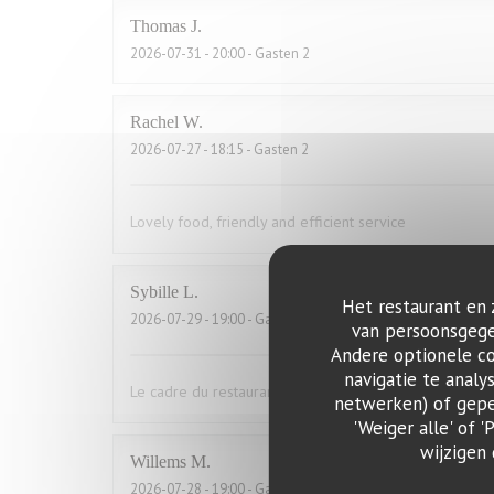
Thomas
J
2026-07-31
- 20:00 - Gasten 2
Rachel
W
2026-07-27
- 18:15 - Gasten 2
Lovely food, friendly and efficient service
Sybille
L
Het restaurant en 
2026-07-29
- 19:00 - Gasten 10
van persoonsgegev
Andere optionele c
navigatie te analy
Le cadre du restaurant est très bien. La qualité des pla
netwerken) of geper
'Weiger alle' of
wijzigen
Willems
M
2026-07-28
- 19:00 - Gasten 2