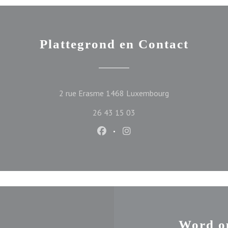
Plattegrond en Contact
((opent in een ni
2 rue Erasme 1468 Luxembourg
26 43 15 03
Facebook ((opent in een nieuw ve
Instagram ((opent in een n
Word o