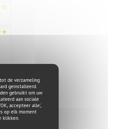
:
3
/5
:
4
/5
 tot de verzameling
:
4
/5
ard geïnstalleerd.
rden gebruikt om uw
lateerd aan sociale
OK, accepteer alle',
zes op elk moment
 klikken.
:
1
/5