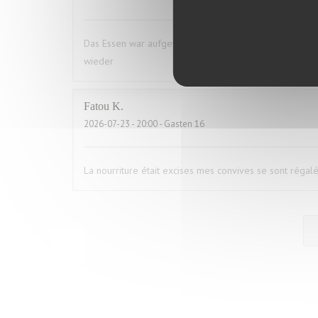
Das Essen war aufgewärmt und hat uns das ganze Vergn
wieder
Fatou
K
2026-07-23
- 20:00 - Gasten 16
La nourriture était excises mes convives se sont régal