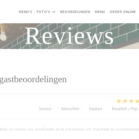
((OPENT IN EEN NI
(
MENU'S
FOTO'S
BEOORDELINGEN
MENU
ORDER ONLINE
Reviews
gastbeoordelingen
Service
:
5
/5
Atmosfeer
:
5
/5
Keuken
:
5
/5
Kwaliteit / Prijs
ble, la cuisine est excellente et le personnel est charmant Je recommand