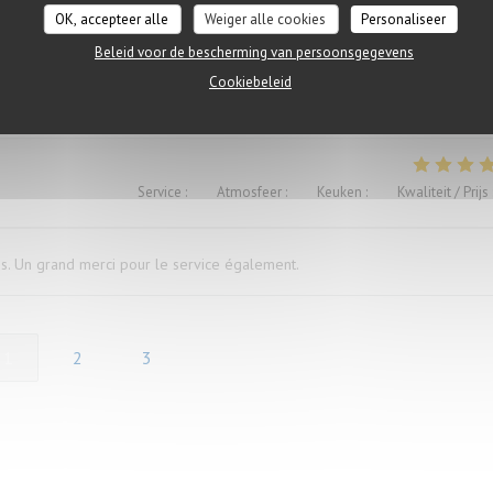
OK, accepteer alle
Weiger alle cookies
Personaliseer
Beleid voor de bescherming van persoonsgegevens
ügen versaut. Ich war vorher schon mal dort und auch enttäuscht, deshalb
Cookiebeleid
Service
:
5
/5
Atmosfeer
:
5
/5
Keuken
:
5
/5
Kwaliteit / Prijs
és. Un grand merci pour le service également.
1
2
3