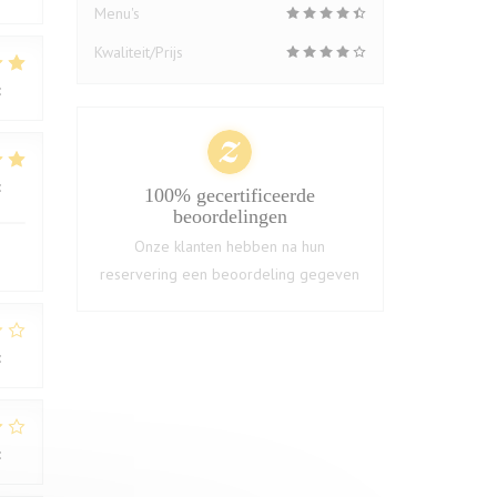
Menu's
Kwaliteit/Prijs
:
5
/5
:
4
/5
100% gecertificeerde
beoordelingen
Onze klanten hebben na hun
reservering een beoordeling gegeven
:
1
/5
:
2
/5