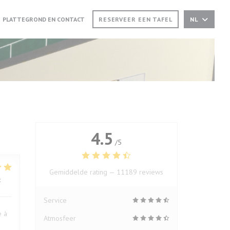
EUW VENSTER))
(OPENT IN EEN NIEUW VENSTER))
PLATTEGROND EN CONTACT
RESERVEER EEN TAFEL
NL
4.5
/5
Gemiddelde rating —
11189 reviews
:
5
/5
Service
e à
Atmosfeer