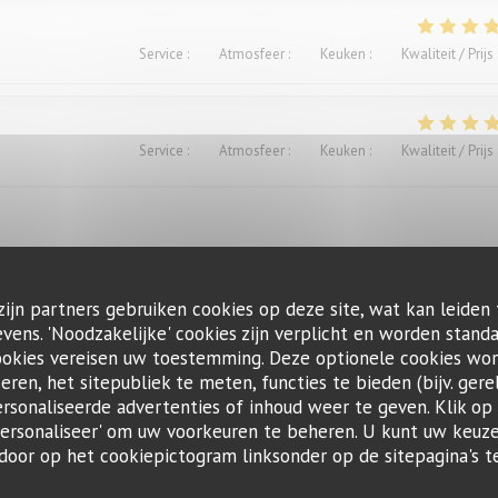
Service
:
4
/5
Atmosfeer
:
4
/5
Keuken
:
4
/5
Kwaliteit / Prijs
Service
:
5
/5
Atmosfeer
:
4
/5
Keuken
:
5
/5
Kwaliteit / Prijs
zijn partners gebruiken cookies op deze site, wat kan leiden
Service
:
4
/5
Atmosfeer
:
4
/5
Keuken
:
5
/5
Kwaliteit / Prijs
ens. 'Noodzakelijke' cookies zijn verplicht en worden standa
ookies vereisen uw toestemming. Deze optionele cookies wo
seren, het sitepubliek te meten, functies te bieden (bijv. gere
ts. Excellent.Le service aimable
sonaliseerde advertenties of inhoud weer te geven. Klik op '
 'Personaliseer' om uw voorkeuren te beheren. U kunt uw keu
 door op het cookiepictogram linksonder op de sitepagina's te
Service
:
4
/5
Atmosfeer
:
3
/5
Keuken
:
1
/5
Kwaliteit / Prijs