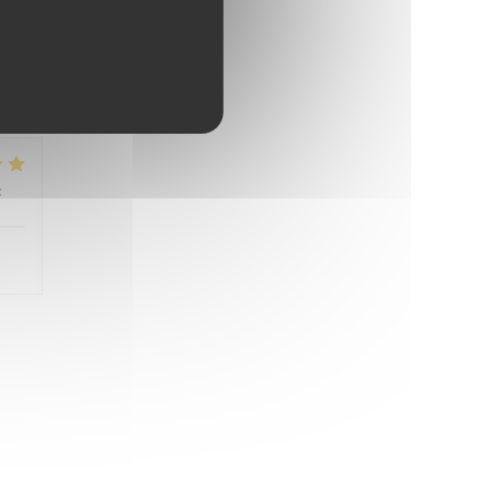
 nie
:
5
/5