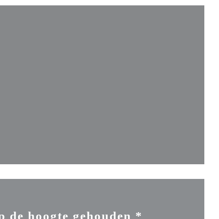
euw venster))
nster))
ieuw venster))
p de hoogte gehouden
*