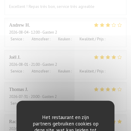
Excellent ! Repas très bon, service très agreable
Andrew
H
2026-08-04
- 12:00 - Gasten 2
Service
:
4
/5
Atmosfeer
:
3
/5
Keuken
:
2
/5
Kwaliteit / Prijs
:
1
/5
Joël
J
2026-08-01
- 21:00 - Gasten 2
Service
:
4
/5
Atmosfeer
:
5
/5
Keuken
:
5
/5
Kwaliteit / Prijs
:
2
/5
Thomas
J
2026-07-31
- 20:00 - Gasten 2
Service
:
4
/5
Atmosfeer
:
4
/5
Keuken
:
4
/5
Kwaliteit / Prijs
:
3
/5
Het restaurant en zijn
Rachel
W
partners gebruiken cookies op
2026-07-27
- 18:15 - Gasten 2
deze site, wat kan leiden tot