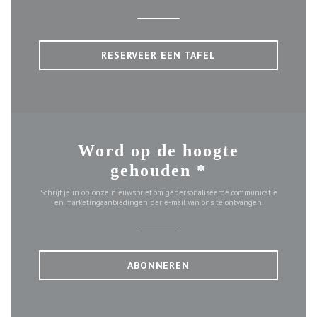
RESERVEER EEN TAFEL
Word op de hoogte
gehouden
*
Schrijf je in op onze nieuwsbrief om gepersonaliseerde communicatie
en marketingaanbiedingen per e-mail van ons te ontvangen.
ABONNEREN