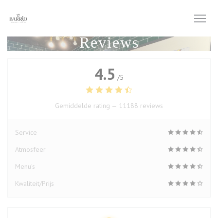
Cookies beheer paneel
Reviews
4.5
/5
Gemiddelde rating —
11188 reviews
Service
Atmosfeer
Menu's
Kwaliteit/Prijs