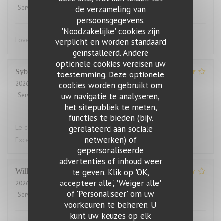
Service
:
5
/5
Atmosfeer
de verzameling van
:
4
/5
Keuken
:
5
/5
Kwaliteit / Prijs
:
4
/5
persoonsgegevens.
'Noodzakelijke' cookies zijn
Lovely food, friendly and efficient service
verplicht en worden standaard
geïnstalleerd. Andere
optionele cookies vereisen uw
Sybille
L
toestemming. Deze optionele
2026-07-29
- 19:00 - Gasten 10
cookies worden gebruikt om
uw navigatie te analyseren,
Service
:
4
/5
Atmosfeer
:
4
/5
Keuken
:
5
/5
Kwaliteit / Prijs
:
4
/5
het sitepubliek te meten,
functies te bieden (bijv.
Le cadre du restaurant est très bien. La qualité des plats.
gerelateerd aan sociale
netwerken) of
Excellent.Le service aimable
gepersonaliseerde
advertenties of inhoud weer
te geven. Klik op 'OK,
Willems
M
accepteer alle', 'Weiger alle'
2026-07-28
- 19:00 - Gasten 2
of 'Personaliseer' om uw
Service
:
4
/5
Atmosfeer
:
3
/5
Keuken
:
1
/5
Kwaliteit / Prijs
:
1
/5
voorkeuren te beheren. U
kunt uw keuzes op elk