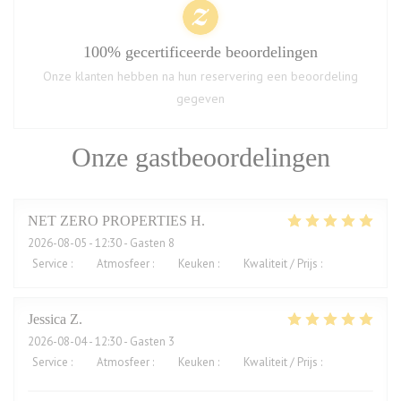
100% gecertificeerde beoordelingen
Onze klanten hebben na hun reservering een beoordeling
gegeven
Onze gastbeoordelingen
NET ZERO PROPERTIES
H
2026-08-05
- 12:30 - Gasten 8
Service
:
5
/5
Atmosfeer
:
5
/5
Keuken
:
5
/5
Kwaliteit / Prijs
:
5
/5
Jessica
Z
2026-08-04
- 12:30 - Gasten 3
Service
:
5
/5
Atmosfeer
:
5
/5
Keuken
:
5
/5
Kwaliteit / Prijs
:
4
/5