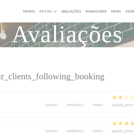
((ABRE 
MENUS
FOTOS
AVALIAÇÕES
MANSOCARD
MENU
ORDE
Avaliações
r_clients_following_booking
service
:
1
/5
ambience
:
2
/5
menu
:
2
/5
quality_price
service
:
5
/5
ambience
:
5
/5
menu
:
5
/5
quality_price