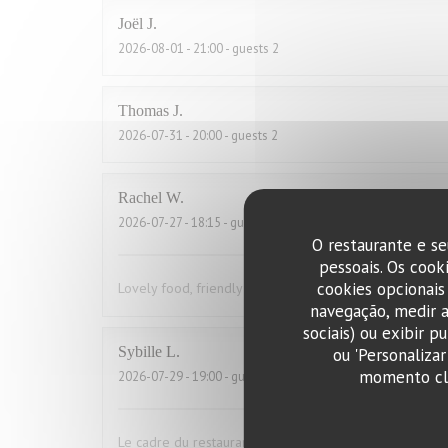
Joël
J
2026-08-01
- 21:00 - guests 2
Thomas
J
2026-07-31
- 20:00 - guests 2
Rachel
W
2026-07-27
- 18:15 - guests 2
O restaurante e se
pessoais. Os cook
cookies opcionais
Lovely food, friendly and efficient service
navegação, medir a
sociais) ou exibir p
Sybille
L
ou 'Personaliza
momento cli
2026-07-29
- 19:00 - guests 10
Le cadre du restaurant est très bien. La qualité des pla