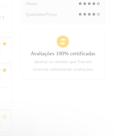
Menus
Qualidade/Preço
e à
:
5
/5
Avaliações 100% certificadas
Apenas os clientes que fizeram
reservas submeteram avaliações
:
4
/5
:
1
/5