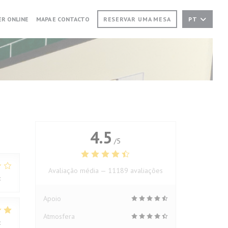
NUMA NOVA JANELA))
((ABRE NUMA NOVA JANELA))
R ONLINE
MAPA E CONTACTO
RESERVAR UMA MESA
PT
4.5
/5
Avaliação média —
11189 avaliações
:
2
/5
Apoio
Atmosfera
:
5
/5