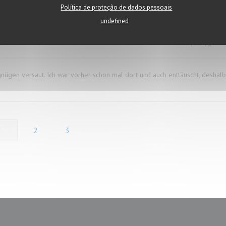
Política de proteção de dados pessoais
undefined
service
:
4
/5
ambience
:
3
/5
menu
:
1
/5
quality_price
ügen versaut. Ich war vorher schon mal dort und auch enttäuscht, deshalb
1
2
3