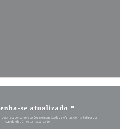
janela))
a))
a janela))
enha-se atualizado
*
r para receber comunicações personalizadas e ofertas de marketing por
correio eletrónico da nossa parte.