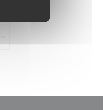
:
1
/5
 nie