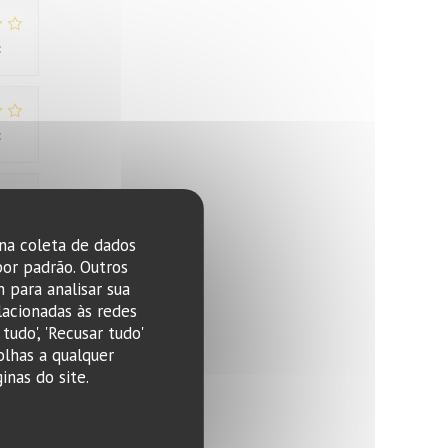
:
2
/5
:
3
/5
:
4
/5
 na coleta de dados
por padrão. Outros
 para analisar sua
lacionadas às redes
tudo', 'Recusar tudo'
olhas a qualquer
nas do site.
:
4
/5