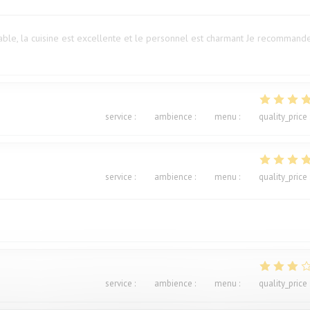
ble, la cuisine est excellente et le personnel est charmant Je recommand
service
:
5
/5
ambience
:
5
/5
menu
:
5
/5
quality_price
service
:
5
/5
ambience
:
5
/5
menu
:
5
/5
quality_price
service
:
4
/5
ambience
:
3
/5
menu
:
2
/5
quality_price