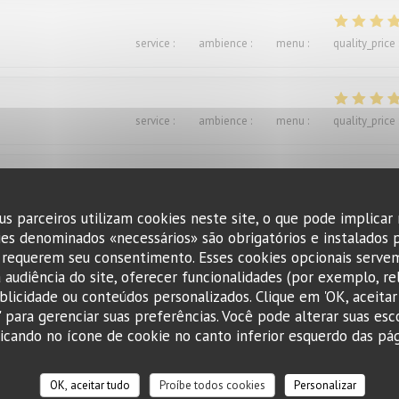
service
:
4
/5
ambience
:
5
/5
menu
:
5
/5
quality_price
service
:
4
/5
ambience
:
4
/5
menu
:
4
/5
quality_price
service
:
5
/5
ambience
:
4
/5
menu
:
5
/5
quality_price
us parceiros utilizam cookies neste site, o que pode implicar
ies denominados «necessários» são obrigatórios e instalados 
 requerem seu consentimento. Esses cookies opcionais servem
 audiência do site, oferecer funcionalidades (por exemplo, re
ublicidade ou conteúdos personalizados. Clique em 'OK, aceitar 
r' para gerenciar suas preferências. Você pode alterar suas esc
cando no ícone de cookie no canto inferior esquerdo das pági
service
:
4
/5
ambience
:
4
/5
menu
:
5
/5
quality_price
OK, aceitar tudo
Proíbe todos cookies
Personalizar
ts. Excellent.Le service aimable