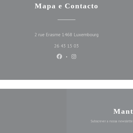
Mapa e Contacto
((abre numa nova 
2 rue Erasme 1468 Luxembourg
26 43 15 03
Facebook ((abre numa nova janel
Instagram ((abre numa nov
Mant
Subscrever a nossa newslette