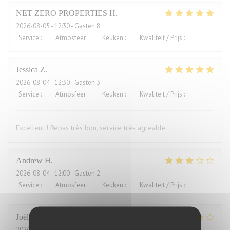
NET ZERO PROPERTIES
H
2026-08-05
- 12:30 - Gasten 8
Service
:
5
/5
Atmosfeer
:
5
/5
Keuken
:
5
/5
Kwaliteit / Prijs
:
5
/5
Jessica
Z
2026-08-04
- 12:30 - Gasten 3
Service
:
5
/5
Atmosfeer
:
5
/5
Keuken
:
5
/5
Kwaliteit / Prijs
:
4
/5
Excellent ! Repas très bon, service très agreable
Andrew
H
2026-08-04
- 12:00 - Gasten 2
Service
:
4
/5
Atmosfeer
:
3
/5
Keuken
:
2
/5
Kwaliteit / Prijs
:
1
/5
Joël
J
2026-08-01
- 21:00 - Gasten 2