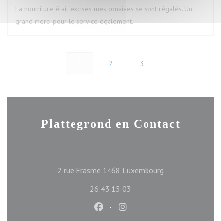
La nourriture était excises mes convives se sont régalés. Un
grand merci pour le service également.
1
2
3
Plattegrond en Contact
((opent in een ni
2 rue Erasme 1468 Luxembourg
26 43 15 03
Facebook ((opent in een nieuw ve
Instagram ((opent in een n