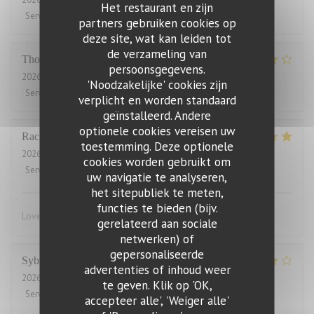
Het restaurant en zijn
Service
:
4
/5
Atmosfeer
:
5
/5
Keuken
:
5
/5
Kwaliteit / Prijs
:
2
/5
partners gebruiken cookies op
deze site, wat kan leiden tot
de verzameling van
Thomas
J
persoonsgegevens.
2026-07-31
- 20:00 - Gasten 2
'Noodzakelijke' cookies zijn
Service
:
4
/5
Atmosfeer
:
4
/5
Keuken
:
4
/5
Kwaliteit / Prijs
:
3
/5
verplicht en worden standaard
geïnstalleerd. Andere
optionele cookies vereisen uw
Rachel
W
toestemming. Deze optionele
2026-07-27
- 18:15 - Gasten 2
cookies worden gebruikt om
Service
:
5
/5
Atmosfeer
:
4
/5
Keuken
:
5
/5
Kwaliteit / Prijs
:
4
/5
uw navigatie te analyseren,
het sitepubliek te meten,
functies te bieden (bijv.
Lovely food, friendly and efficient service
gerelateerd aan sociale
netwerken) of
gepersonaliseerde
Sybille
L
advertenties of inhoud weer
2026-07-29
- 19:00 - Gasten 10
te geven. Klik op 'OK,
Service
:
4
/5
Atmosfeer
:
4
/5
Keuken
:
5
/5
Kwaliteit / Prijs
:
4
/5
accepteer alle', 'Weiger alle'