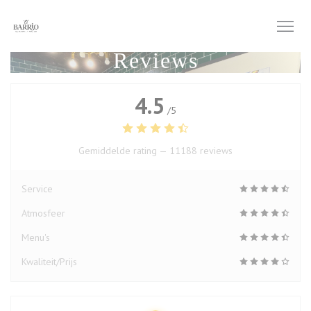
Cookies beheer paneel
Reviews
4.5
/5
Gemiddelde rating —
11188 reviews
Service
Atmosfeer
Menu's
Kwaliteit/Prijs