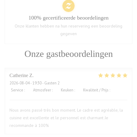
100% gecertificeerde beoordelingen
Onze klanten hebben na hun reservering een beoordeling
gegeven
Onze gastbeoordelingen
Catherine
Z
2026-08-04
- 19:30 - Gasten 2
Service
:
5
/5
Atmosfeer
:
5
/5
Keuken
:
5
/5
Kwaliteit / Prijs
:
5
/5
Nous avons passé très bon moment. Le cadre est agréable, la
cuisine est excellente et le personnel est charmant Je
recommande à 100%