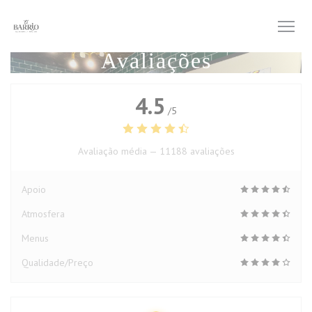
Painel de Gerenciamento de Cookies
Avaliações
4.5
/5
Avaliação média —
11188 avaliações
Apoio
Atmosfera
Menus
Qualidade/Preço