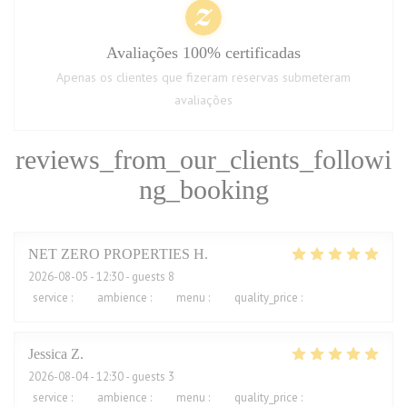
Avaliações 100% certificadas
Apenas os clientes que fizeram reservas submeteram
avaliações
reviews_from_our_clients_followi
ng_booking
NET ZERO PROPERTIES
H
2026-08-05
- 12:30 - guests 8
service
:
5
/5
ambience
:
5
/5
menu
:
5
/5
quality_price
:
5
/5
Jessica
Z
2026-08-04
- 12:30 - guests 3
service
:
5
/5
ambience
:
5
/5
menu
:
5
/5
quality_price
:
4
/5