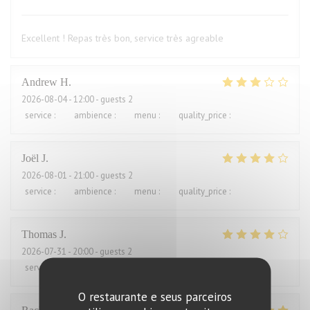
Excellent ! Repas très bon, service très agreable
Andrew
H
2026-08-04
- 12:00 - guests 2
service
:
4
/5
ambience
:
3
/5
menu
:
2
/5
quality_price
:
1
/5
Joël
J
2026-08-01
- 21:00 - guests 2
service
:
4
/5
ambience
:
5
/5
menu
:
5
/5
quality_price
:
2
/5
Thomas
J
2026-07-31
- 20:00 - guests 2
service
:
4
/5
ambience
:
4
/5
menu
:
4
/5
quality_price
:
3
/5
O restaurante e seus parceiros