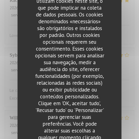
utilizam cookies neste site, o
Rachel
W
que pode implicar na coleta
2026-07-27
- 18:15 - guests 2
de dados pessoais. Os cookies
service
:
5
/5
ambience
:
4
/5
menu
:
5
/5
quality_price
:
4
/5
denominados «necessários»
são obrigatórios e instalados
por padrão. Outros cookies
Lovely food, friendly and efficient service
opcionais requerem seu
consentimento. Esses cookies
opcionais servem para analisar
Sybille
L
sua navegação, medir a
2026-07-29
- 19:00 - guests 10
audiência do site, oferecer
service
:
4
/5
ambience
:
4
/5
menu
:
5
/5
quality_price
:
4
/5
funcionalidades (por exemplo,
relacionadas às redes sociais)
ou exibir publicidade ou
Le cadre du restaurant est très bien. La qualité des plats.
conteúdos personalizados.
Excellent.Le service aimable
Clique em 'OK, aceitar tudo',
'Recusar tudo' ou 'Personalizar'
para gerenciar suas
Willems
M
preferências. Você pode
2026-07-28
- 19:00 - guests 2
alterar suas escolhas a
service
:
4
/5
ambience
:
3
/5
menu
:
1
/5
quality_price
:
1
/5
qualquer momento clicando