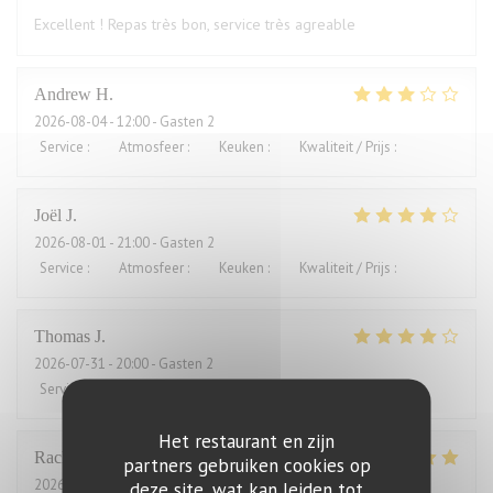
Excellent ! Repas très bon, service très agreable
Andrew
H
2026-08-04
- 12:00 - Gasten 2
Service
:
4
/5
Atmosfeer
:
3
/5
Keuken
:
2
/5
Kwaliteit / Prijs
:
1
/5
Joël
J
2026-08-01
- 21:00 - Gasten 2
Service
:
4
/5
Atmosfeer
:
5
/5
Keuken
:
5
/5
Kwaliteit / Prijs
:
2
/5
Thomas
J
2026-07-31
- 20:00 - Gasten 2
Service
:
4
/5
Atmosfeer
:
4
/5
Keuken
:
4
/5
Kwaliteit / Prijs
:
3
/5
Het restaurant en zijn
Rachel
W
partners gebruiken cookies op
2026-07-27
- 18:15 - Gasten 2
deze site, wat kan leiden tot