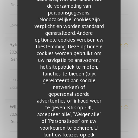
Service
:
5
/5
Atmosfeer
de verzameling van
:
4
/5
Keuken
:
5
/5
Kwaliteit / Prijs
:
4
/5
persoonsgegevens.
'Noodzakelijke' cookies zijn
Lovely food, friendly and efficient service
verplicht en worden standaard
geïnstalleerd. Andere
optionele cookies vereisen uw
Sybille
L
toestemming. Deze optionele
2026-07-29
- 19:00 - Gasten 10
cookies worden gebruikt om
uw navigatie te analyseren,
Service
:
4
/5
Atmosfeer
:
4
/5
Keuken
:
5
/5
Kwaliteit / Prijs
:
4
/5
het sitepubliek te meten,
functies te bieden (bijv.
Le cadre du restaurant est très bien. La qualité des plats.
gerelateerd aan sociale
netwerken) of
Excellent.Le service aimable
gepersonaliseerde
advertenties of inhoud weer
te geven. Klik op 'OK,
Willems
M
accepteer alle', 'Weiger alle'
2026-07-28
- 19:00 - Gasten 2
of 'Personaliseer' om uw
Service
:
4
/5
Atmosfeer
:
3
/5
Keuken
:
1
/5
Kwaliteit / Prijs
:
1
/5
voorkeuren te beheren. U
kunt uw keuzes op elk