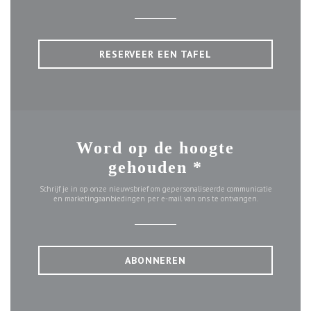
RESERVEER EEN TAFEL
Word op de hoogte
gehouden
*
Schrijf je in op onze nieuwsbrief om gepersonaliseerde communicatie
en marketingaanbiedingen per e-mail van ons te ontvangen.
ABONNEREN