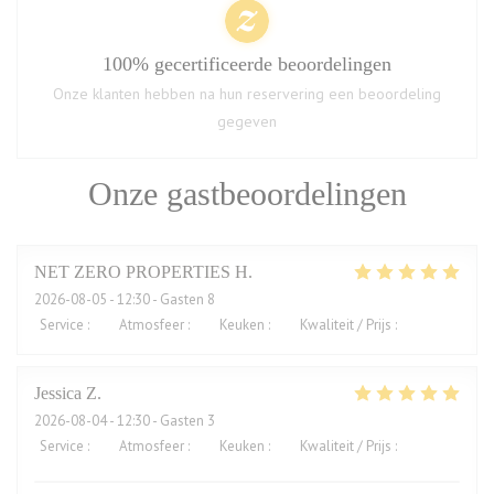
100% gecertificeerde beoordelingen
Onze klanten hebben na hun reservering een beoordeling
gegeven
Onze gastbeoordelingen
NET ZERO PROPERTIES
H
2026-08-05
- 12:30 - Gasten 8
Service
:
5
/5
Atmosfeer
:
5
/5
Keuken
:
5
/5
Kwaliteit / Prijs
:
5
/5
Jessica
Z
2026-08-04
- 12:30 - Gasten 3
Service
:
5
/5
Atmosfeer
:
5
/5
Keuken
:
5
/5
Kwaliteit / Prijs
:
4
/5