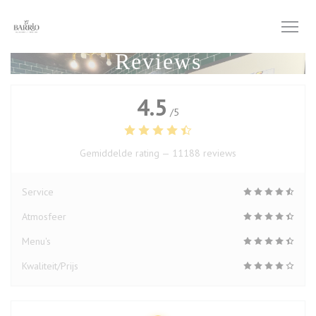
Cookies beheer paneel
Reviews
4.5
/5
Gemiddelde rating —
11188 reviews
Service
Atmosfeer
Menu's
Kwaliteit/Prijs