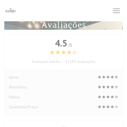
Painel de Gerenciamento de Cookies
Avaliações
4.5
/5
Avaliação média —
11189 avaliações
Apoio
Atmosfera
Menus
Qualidade/Preço