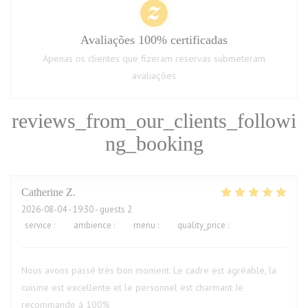
Avaliações 100% certificadas
Apenas os clientes que fizeram reservas submeteram
avaliações
reviews_from_our_clients_followi
ng_booking
Catherine
Z
2026-08-04
- 19:30 - guests 2
service
:
5
/5
ambience
:
5
/5
menu
:
5
/5
quality_price
:
5
/5
Nous avons passé très bon moment. Le cadre est agréable, la
cuisine est excellente et le personnel est charmant Je
recommande à 100%