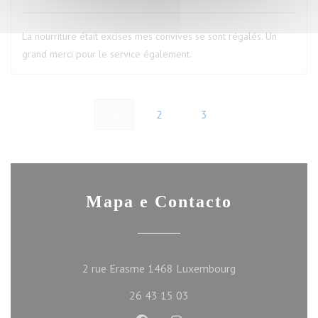
La nourriture était excises mes convives se sont régalés. Un
grand merci pour le service également.
1
2
3
Mapa e Contacto
((abre numa nova 
2 rue Erasme 1468 Luxembourg
26 43 15 03