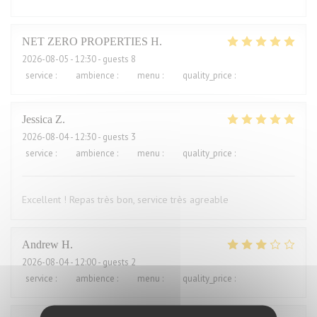
NET ZERO PROPERTIES
H
2026-08-05
- 12:30 - guests 8
service
:
5
/5
ambience
:
5
/5
menu
:
5
/5
quality_price
:
5
/5
Jessica
Z
2026-08-04
- 12:30 - guests 3
service
:
5
/5
ambience
:
5
/5
menu
:
5
/5
quality_price
:
4
/5
Excellent ! Repas très bon, service très agreable
Andrew
H
2026-08-04
- 12:00 - guests 2
service
:
4
/5
ambience
:
3
/5
menu
:
2
/5
quality_price
:
1
/5