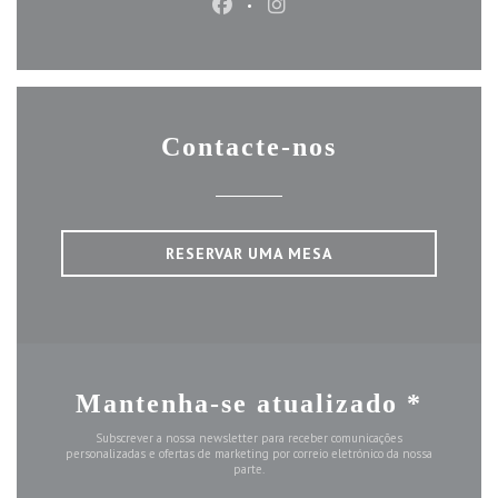
Facebook ((abre numa nova janel
Instagram ((abre numa nov
Contacte-nos
RESERVAR UMA MESA
Mantenha-se atualizado
*
Subscrever a nossa newsletter para receber comunicações
personalizadas e ofertas de marketing por correio eletrónico da nossa
parte.