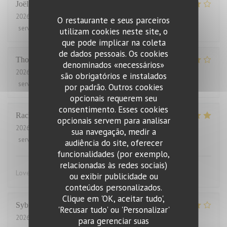
Joël
J
2026-08-01
- 21:00 - guests 2
O restaurante e seus parceiros
service
:
4
/5
ambience
:
5
/5
menu
:
5
/5
quality_price
:
2
/5
utilizam cookies neste site, o
que pode implicar na coleta
de dados pessoais. Os cookies
Thomas
J
denominados «necessários»
2026-07-31
- 20:00 - guests 2
são obrigatórios e instalados
service
:
4
/5
ambience
:
4
/5
menu
:
4
/5
quality_price
:
3
/5
por padrão. Outros cookies
opcionais requerem seu
consentimento. Esses cookies
Rachel
W
opcionais servem para analisar
2026-07-27
- 18:15 - guests 2
sua navegação, medir a
service
:
5
/5
ambience
:
4
/5
menu
:
5
/5
quality_price
:
4
/5
audiência do site, oferecer
funcionalidades (por exemplo,
relacionadas às redes sociais)
Lovely food, friendly and efficient service
ou exibir publicidade ou
conteúdos personalizados.
Clique em 'OK, aceitar tudo',
Sybille
L
'Recusar tudo' ou 'Personalizar'
2026-07-29
- 19:00 - guests 10
para gerenciar suas