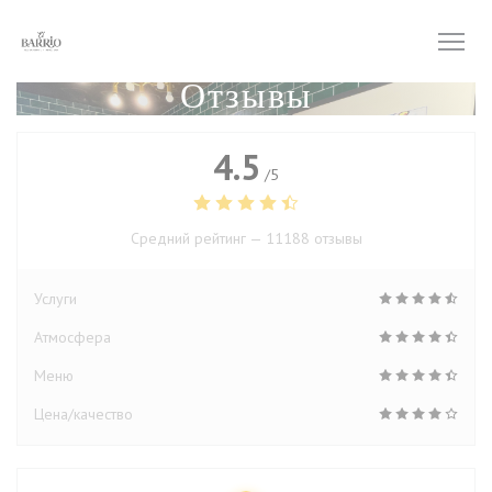
Панель управления cookies
Отзывы
4.5
/5
Средний рейтинг —
11188 отзывы
Услуги
Атмосфера
Меню
Цена/качество