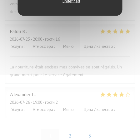
undefined
versaut. Ich war vorher schon mal dort und auch enttäuscht,
deshalb nie wieder
Fatou
K
2026-07-23
- 20:00 - гости 16
Услуги
:
5
/5
Атмосфера
:
5
/5
Меню
:
5
/5
Цена / качество
:
5
/5
La nourriture était excises mes convives se sont régalés. Un
grand merci pour le service également.
Alexander
L
2026-07-26
- 19:00 - гости 2
Услуги
:
5
/5
Атмосфера
:
4
/5
Меню
:
4
/5
Цена / качество
:
5
/5
1
2
3