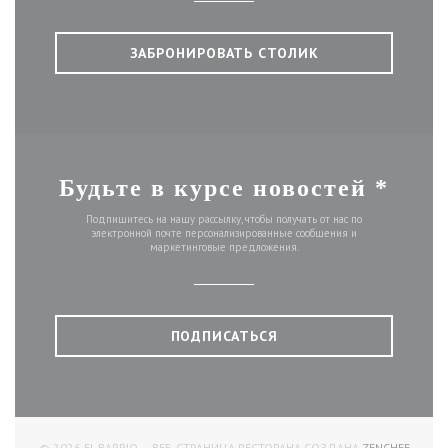
ЗАБРОНИРОВАТЬ СТОЛИК
Будьте в курсе новостей
*
Подпишитесь на нашу рассылку, чтобы получать от нас по
электронной почте персонализированные сообщения и
маркетинговые предложения.
ПОДПИСАТЬСЯ
((ОТКР
© 2026 EL BARRIO — ВЕБ-СТРАНИЦА РЕСТОРАНА СОЗДАНА
ZENCHEF