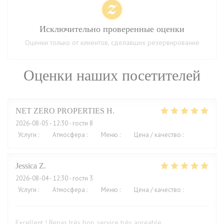
Исключительно проверенные оценки
Оценки только от клиентов, сделавших резервирование
Оценки наших посетителей
NET ZERO PROPERTIES
H
2026-08-05
- 12:30 - гости 8
Услуги
:
5
/5
Атмосфера
:
5
/5
Меню
:
5
/5
Цена / качество
:
5
/5
Jessica
Z
2026-08-04
- 12:30 - гости 3
Услуги
:
5
/5
Атмосфера
:
5
/5
Меню
:
5
/5
Цена / качество
:
4
/5
Excellent ! Repas très bon, service très agreable