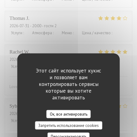
Thomas
J
2026-07-31
- 20:00 - гости 2
Услуги
:
4
/5
Атмосфера
:
4
/5
Меню
:
4
/5
Цена / качество
:
3
/5
Rachel
W
2026-07-27
- 18:15 - гости 2
Услуги
:
5
/5
Атмосфера
:
4
/5
Меню
:
5
/5
Цена / качество
:
4
/5
Этот сайт использует кукис
и позволяет вам
контролировать сервисы
Lovely food, friendly and efficient service
которые вы хотите
активировать
Sybille
L
2026-07-29
- 19:00 - гости 10
Ок, все активировать
Услуги
:
4
/5
Атмосфера
:
4
/5
Меню
:
5
/5
Цена / качество
:
4
/5
Запретить использование cookies
Персонализировать