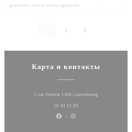
grand merci pour le service également.
1
2
3
Карта и контакты
((открывается в 
2 rue Erasme 1468 Luxembourg
26 43 15 03
Facebook ((открывается в новом
Instagram ((открывается 