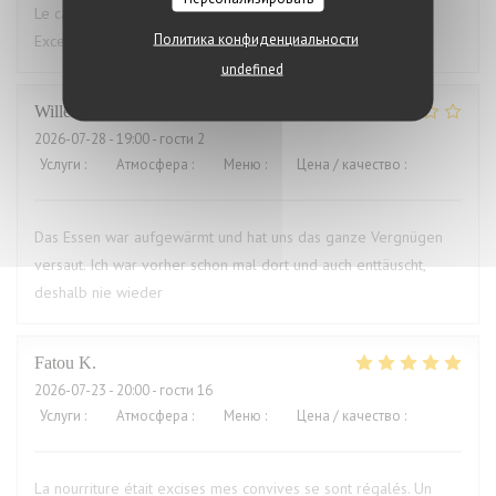
Le cadre du restaurant est très bien. La qualité des plats.
Политика конфиденциальности
Excellent.Le service aimable
undefined
Willems
M
2026-07-28
- 19:00 - гости 2
Услуги
:
4
/5
Атмосфера
:
3
/5
Меню
:
1
/5
Цена / качество
:
1
/5
Das Essen war aufgewärmt und hat uns das ganze Vergnügen
versaut. Ich war vorher schon mal dort und auch enttäuscht,
deshalb nie wieder
Fatou
K
2026-07-23
- 20:00 - гости 16
Услуги
:
5
/5
Атмосфера
:
5
/5
Меню
:
5
/5
Цена / качество
:
5
/5
La nourriture était excises mes convives se sont régalés. Un