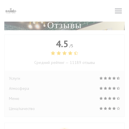
Панель управления cookies
Отзывы
4.5
/5
Средний рейтинг —
11189 отзывы
Услуги
Атмосфера
Меню
Цена/качество