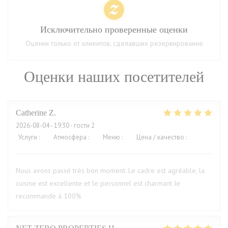
Исключительно проверенные оценки
Оценки только от клиентов, сделавших резервирование
Оценки наших посетителей
Catherine
Z
2026-08-04
- 19:30 - гости 2
Услуги
:
5
/5
Атмосфера
:
5
/5
Меню
:
5
/5
Цена / качество
:
5
/5
Nous avons passé très bon moment. Le cadre est agréable, la
cuisine est excellente et le personnel est charmant Je
recommande à 100%