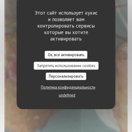
Этот сайт использует кукис
и позволяет вам
контролировать сервисы
которые вы хотите
EL BARRIO
активировать
ИСПАНСКИЙ РЕСТОРАН
|
LUXEMBOURG
Ок, все активировать
Запретить использование cookies
ЗАБРОНИРОВАТЬ СТОЛИК
Персонализировать
Политика конфиденциальности
undefined