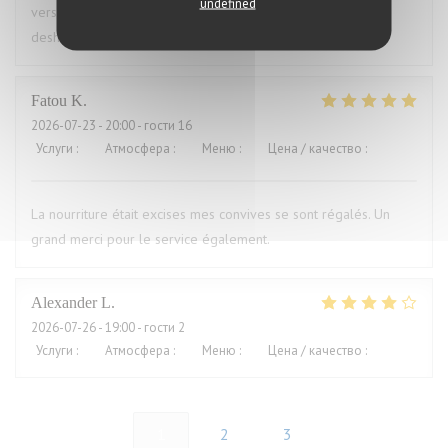
undefined
versaut. Ich war vorher schon mal dort und auch enttäuscht,
deshalb nie wieder
Fatou
K
2026-07-23
- 20:00 - гости 16
Услуги
:
5
/5
Атмосфера
:
5
/5
Меню
:
5
/5
Цена / качество
:
5
/5
La nourriture était excises mes convives se sont régalés. Un
grand merci pour le service également.
Alexander
L
2026-07-26
- 19:00 - гости 2
Услуги
:
5
/5
Атмосфера
:
4
/5
Меню
:
4
/5
Цена / качество
:
5
/5
1
2
3