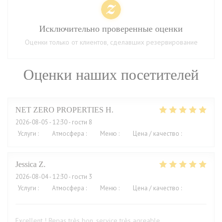
Исключительно проверенные оценки
Оценки только от клиентов, сделавших резервирование
Оценки наших посетителей
NET ZERO PROPERTIES
H
2026-08-05
- 12:30 - гости 8
Услуги
:
5
/5
Атмосфера
:
5
/5
Меню
:
5
/5
Цена / качество
:
5
/5
Jessica
Z
2026-08-04
- 12:30 - гости 3
Услуги
:
5
/5
Атмосфера
:
5
/5
Меню
:
5
/5
Цена / качество
:
4
/5
Excellent ! Repas très bon, service très agreable