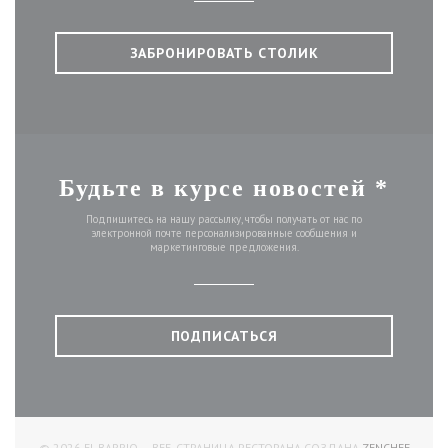
ЗАБРОНИРОВАТЬ СТОЛИК
Будьте в курсе новостей
*
Подпишитесь на нашу рассылку, чтобы получать от нас по
электронной почте персонализированные сообщения и
маркетинговые предложения.
ПОДПИСАТЬСЯ
((ОТКР
© 2026 EL BARRIO — ВЕБ-СТРАНИЦА РЕСТОРАНА СОЗДАНА
ZENCHEF