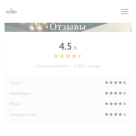
Панель управления cookies
Отзывы
4.5
/5
Средний рейтинг —
11185 отзывы
Услуги
Атмосфера
Меню
Цена/качество